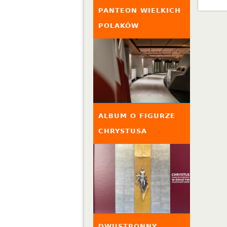
PANTEON WIELKICH
POLAKÓW
ALBUM O FIGURZE
CHRYSTUSA
DWUSTRONNY