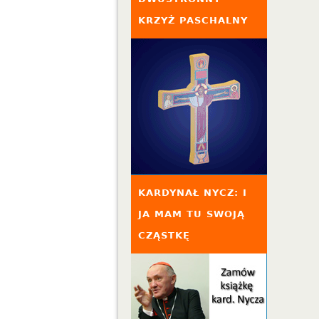
KRZYŻ PASCHALNY
KARDYNAŁ NYCZ: I
JA MAM TU SWOJĄ
CZĄSTKĘ