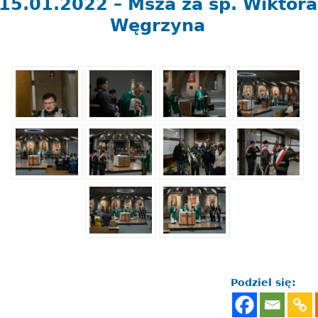
15.01.2022 – Msza za śp. Wiktora
Węgrzyna
Podziel się: