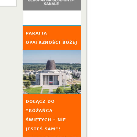
PARAFIA
OPATRZNOŚCI BOŻEJ
DOŁĄCZ DO
“RÓŻAŃCA
ŚWIĘTYCH – NIE
JESTEŚ SAM”!