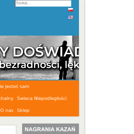
ie jesteś sam
chalny
Świeca Niepodległości
O nas
Sklep