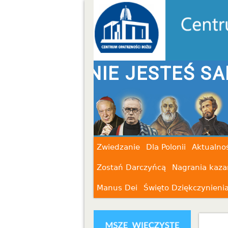
STEŚ SAM
Zwiedzanie
Dla Polonii
Aktualnoś
Zostań Darczyńcą
Nagrania kaza
Manus Dei
Święto Dziękczynieni