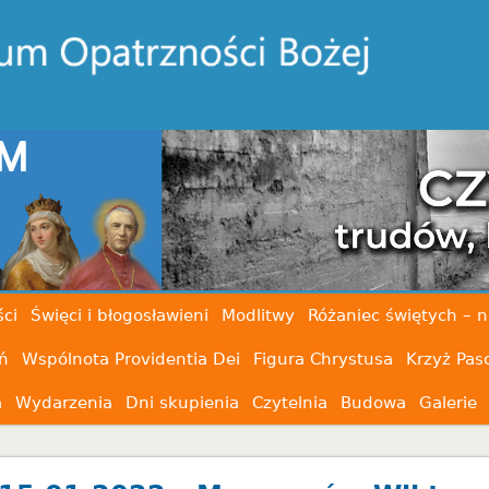
ci
Święci i błogosławieni
Modlitwy
Różaniec świętych – n
ń
Wspólnota Providentia Dei
Figura Chrystusa
Krzyż Pas
a
Wydarzenia
Dni skupienia
Czytelnia
Budowa
Galerie