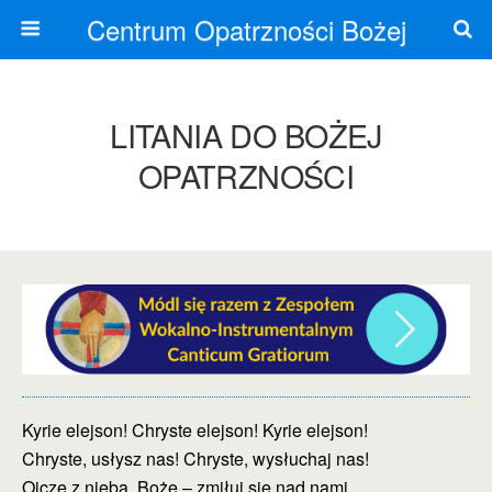
Centrum Opatrzności Bożej
LITANIA DO BOŻEJ
OPATRZNOŚCI
Kyrie elejson! Chryste elejson! Kyrie elejson!
Chryste, usłysz nas! Chryste, wysłuchaj nas!
Ojcze z nieba, Boże – zmiłuj się nad nami.