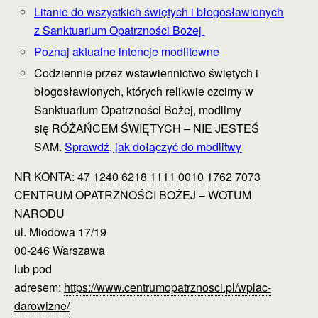
Litanie do wszystkich świętych i błogosławionych
z Sanktuarium Opatrzności Bożej
Poznaj aktualne intencje modlitewne
Codziennie przez wstawiennictwo świętych i
błogosławionych, których relikwie czcimy w
Sanktuarium Opatrzności Bożej, modlimy
się RÓŻAŃCEM ŚWIĘTYCH – NIE JESTEŚ
SAM.
Sprawdź, jak dołączyć do modlitwy
NR KONTA:
47 1240 6218 1111 0010 1762 7073
CENTRUM OPATRZNOŚCI BOŻEJ – WOTUM
NARODU
ul. Miodowa 17/19
00-246 Warszawa
lub pod
adresem:
https://www.centrumopatrznosci.pl/wplac-
darowizne/