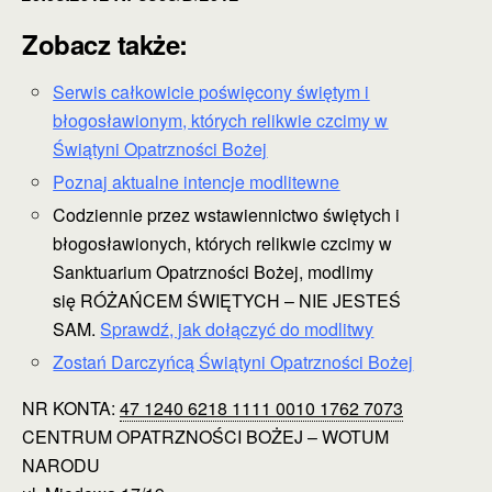
Zobacz także:
Serwis całkowicie poświęcony świętym i
błogosławionym, których relikwie czcimy w
Świątyni Opatrzności Bożej
Poznaj aktualne intencje modlitewne
Codziennie przez wstawiennictwo świętych i
błogosławionych, których relikwie czcimy w
Sanktuarium Opatrzności Bożej, modlimy
się RÓŻAŃCEM ŚWIĘTYCH – NIE JESTEŚ
SAM.
Sprawdź, jak dołączyć do modlitwy
Zostań Darczyńcą Świątyni Opatrzności Bożej
NR KONTA:
47 1240 6218 1111 0010 1762 7073
CENTRUM OPATRZNOŚCI BOŻEJ – WOTUM
NARODU