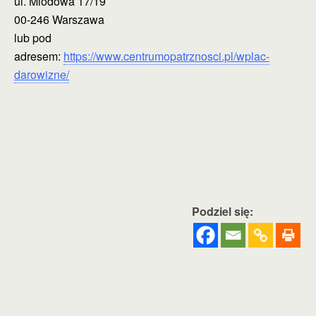
ul. Miodowa 17/19
00-246 Warszawa
lub pod
adresem:
https://www.centrumopatrznosci.pl/wplac-
darowizne/
Podziel się: