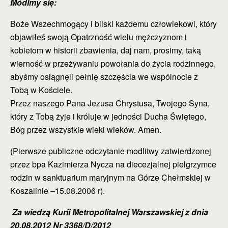
Módlmy się:
Boże Wszechmogący i bliski każdemu człowiekowi, który
objawiłeś swoją Opatrzność wielu mężczyznom i
kobietom w historii zbawienia, daj nam, prosimy, taką
wierność w przeżywaniu powołania do życia rodzinnego,
abyśmy osiągnęli pełnię szczęścia we wspólnocie z
Tobą w Kościele.
Przez naszego Pana Jezusa Chrystusa, Twojego Syna,
który z Tobą żyje i króluje w jedności Ducha Świętego,
Bóg przez wszystkie wieki wieków. Amen.
(Pierwsze publiczne odczytanie modlitwy zatwierdzonej
przez bpa Kazimierza Nycza na diecezjalnej pielgrzymce
rodzin w sanktuarium maryjnym na Górze Chełmskiej w
Koszalinie –15.08.2006 r).
Za wiedzą Kurii Metropolitalnej Warszawskiej z dnia
20.08.2012 Nr 3368/D/2012