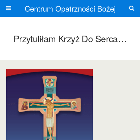
Centrum Opatrzności Bożej
Przytuliłam Krzyż Do Serca…