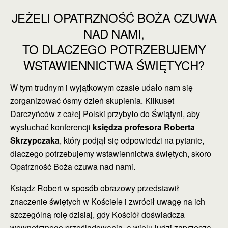
JEŻELI OPATRZNOŚĆ BOŻA CZUWA
NAD NAMI,
TO DLACZEGO POTRZEBUJEMY
WSTAWIENNICTWA ŚWIĘTYCH?
W tym trudnym i wyjątkowym czasie udało nam się
zorganizować ósmy dzień skupienia. Kilkuset
Darczyńców z całej Polski przybyło do Świątyni, aby
wysłuchać konferencji
księdza profesora Roberta
Skrzypczaka
, który podjął się odpowiedzi na pytanie,
dlaczego potrzebujemy wstawiennictwa świętych, skoro
Opatrzność Boża czuwa nad nami.
Ksiądz Robert w sposób obrazowy przedstawił
znaczenie świętych w Kościele i zwrócił uwagę na ich
szczególną rolę dzisiaj, gdy Kościół doświadcza
wewnętrznego prześladowania, a wielu ludzi zaprzecza