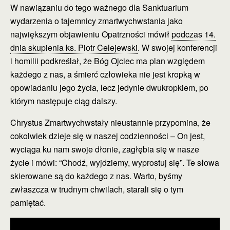
W nawiązaniu do tego ważnego dla Sanktuarium
wydarzenia o tajemnicy zmartwychwstania jako
największym objawieniu Opatrzności mówił
podczas 14.
dnia skupienia ks. Piotr Celejewski
. W swojej konferencji
i homilii podkreślał, że Bóg Ojciec ma plan względem
każdego z nas, a śmierć człowieka nie jest kropką w
opowiadaniu jego życia, lecz jedynie dwukropkiem, po
którym następuje ciąg dalszy.
Chrystus Zmartwychwstały nieustannie przypomina, że
cokolwiek dzieje się w naszej codzienności – On jest,
wyciąga ku nam swoje dłonie, zagłębia się w nasze
życie i mówi: “Chodź, wyjdziemy, wyprostuj się”. Te słowa
skierowane są do każdego z nas. Warto, byśmy
zwłaszcza w trudnym chwilach, starali się o tym
pamiętać.