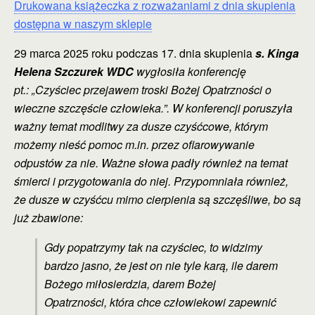
Drukowana książeczka z rozważaniami z dnia skupienia
dostępna w naszym sklepie
29 marca 2025 roku podczas 17. dnia skupienia
s. Kinga
Helena Szczurek WDC
wygłosiła konferencję
pt.:
„Czyściec przejawem troski Bożej Opatrzności
o
wieczne szczęście człowieka.”. W konferencji poruszyła
ważny temat modlitwy za dusze czyśćcowe, którym
możemy nieść pomoc m.in. przez ofiarowywanie
odpustów za nie. Ważne słowa padły również na temat
śmierci i przygotowania do niej. Przypomniała również,
że dusze w czyśćcu mimo cierpienia są szczęśliwe, bo są
już zbawione:
Gdy popatrzymy tak na czyściec, to widzimy
bardzo jasno,
że jest on nie tyle karą, ile darem
Bożego miłosierdzia,
darem Bożej
Opatrzności, która chce człowiekowi zapewnić