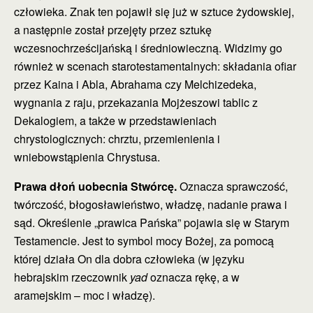
człowieka. Znak ten pojawił się już w sztuce żydowskiej,
a następnie został przejęty przez sztukę
wczesnochrześcijańską i średniowieczną. Widzimy go
również w scenach starotestamentalnych: składania ofiar
przez Kaina i Abla, Abrahama czy Melchizedeka,
wygnania z raju, przekazania Mojżeszowi tablic z
Dekalogiem, a także w przedstawieniach
chrystologicznych: chrztu, przemienienia i
wniebowstąpienia Chrystusa.
Prawa dłoń uobecnia Stwórcę.
Oznacza sprawczość,
twórczość, błogosławieństwo, władzę, nadanie prawa i
sąd. Określenie „prawica Pańska” pojawia się w Starym
Testamencie. Jest to symbol mocy Bożej, za pomocą
której działa On dla dobra człowieka (w języku
hebrajskim rzeczownik
yad
oznacza rękę, a w
aramejskim – moc i władzę).