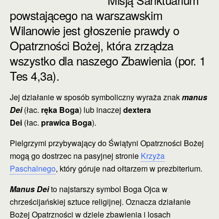
powstającego na warszawskim
Wilanowie jest głoszenie prawdy o
Opatrzności Bożej, która zrządza
wszystko dla naszego Zbawienia (por. 1
Tes 4,3a).
Jej działanie w sposób symboliczny wyraża znak
manus
Dei
(łac.
ręka Boga
) lub inaczej
dextera
Dei
(łac.
prawica Boga
).
Pielgrzymi przybywający do Świątyni Opatrzności Bożej
mogą go dostrzec na pasyjnej stronie
Krzyża
Paschalnego
, który góruje nad ołtarzem w prezbiterium.
Manus Dei
to najstarszy symbol Boga Ojca w
chrześcijańskiej sztuce religijnej. Oznacza działanie
Bożej Opatrzności w dziele zbawienia i losach