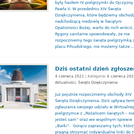
były hasłem IV pielgrzymki do Ojczyzny
Pawła II. W przededniu XIV Święta
Dziękczynienia, które będziemy obchodz
nadchodzącą niedzielę w Świątyni
Opatrzności Bożej, warto do nich wrócić.
Rygory sanitarne spowodowały, że nie
rozpoczniemy tego święta pielgrzymką 
placu Piłsudskiego, nie możemy także 
Dziś ostatni dzień zgłosze
4 czerwca 2021
| Kategoria:
6 czerwca 202
Aktualności
,
Święto Dziękczynienia
Już pojutrze rozpoczniemy obchody XIV
Święta Dziękczynienia. Dziś upływa ter
zgłaszania swojego udziału w Wirtualnej
pielgrzymce z „Różańcem świętych – ni
jesteś sam” oraz we wspólnym śpiewie
„Barki”. Gorąco zapraszamy tych, którz
pragną otrzymać indywidualne linki do 