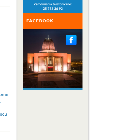
FACEBOOK
w
emii
h.
jscu