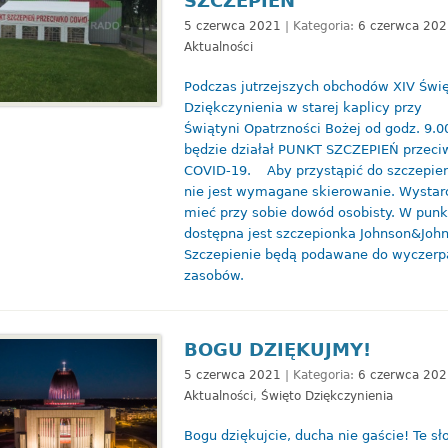
SZCZEPIEŃ
5 czerwca 2021
| Kategoria:
6 czerwca 202
Aktualności
Podczas jutrzejszych obchodów XIV Świ
Dziękczynienia w starej kaplicy przy
Świątyni Opatrzności Bożej od godz. 9.0
będzie działał PUNKT SZCZEPIEŃ przeci
COVID-19. Aby przystąpić do szczepien
nie jest wymagane skierowanie. Wystar
mieć przy sobie dowód osobisty. W punk
dostępna jest szczepionka Johnson&Joh
Szczepienie będą podawane do wyczerp
zasobów.
BOGU DZIĘKUJMY!
5 czerwca 2021
| Kategoria:
6 czerwca 202
Aktualności
,
Święto Dziękczynienia
Bogu dziękujcie, ducha nie gaście! Te s