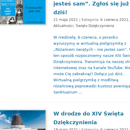
jesteś sam”. Zgłoś się już
dziś!
21 maja 2021
| Kategoria:
6 czerwca 2021
,
Aktualności
,
Święto Dziękczynienia
W niedzielę, 6 czerwca, o poranku
wyruszymy w wirtualną pielgrzymkę z
„Różańcem świętych – nie jesteś sam”.
ten sposób rozpoczniemy nasze XIV Świ
Dziękczynienia. Transmisja na naszej st
internetowej oraz na kanale YouTube. Ni
może Cię zabraknąć! Dołącz już dziś.
Wirtualną pielgrzymkę z modlitwą
różańcową poprowadzi kustosz powstaj
Sanktuarium …
W drodze do XIV Święta
Dziękczynienia
19 maja 2021
| Kategoria:
6 czerwca 2021
,