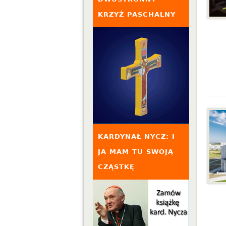
KRZYŻ PASCHALNY
KARDYNAŁ NYCZ: I
JA MAM TU SWOJĄ
CZĄSTKĘ