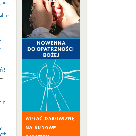
 Jana
ili w
z
…
ń!
1
,
min
e
WPŁAĆ DAROWIZNĘ
y
NA BUDOWĘ
tych