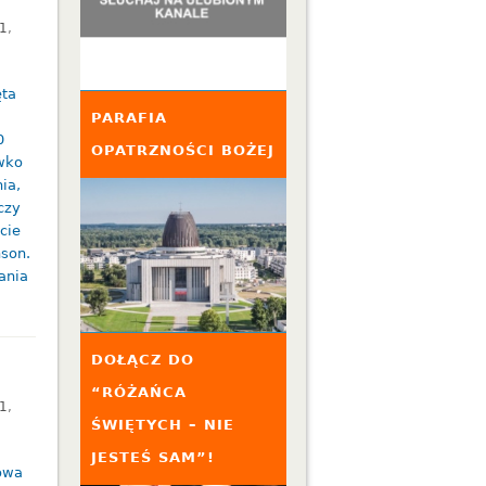
1
,
ęta
PARAFIA
0
OPATRZNOŚCI BOŻEJ
wko
ia,
czy
cie
nson.
ania
DOŁĄCZ DO
“RÓŻAŃCA
1
,
ŚWIĘTYCH – NIE
JESTEŚ SAM”!
łowa