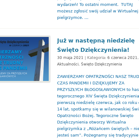
wydarzeń! To ostatni moment. TUTAJ
możesz zgłosić swój udział w Wirtualnej
pielgrzymce. …
Już w następną niedzielę
Święto Dziękczynienia!
30 maja 2021
| Kategoria:
6 czerwca 2021
,
Aktualności
,
Święto Dziękczynienia
ZAWIERZAMY OPATRZNOŚCI NASZ TRU
CZAS PANDEMII I DZIĘKUJEMY ZA
PRZYSZŁYCH BŁOGOSŁAWIONYCH to has
tegorocznego XIV Święta Dziękczynieni
pierwszą niedzielę czerwca, jak co roku
14 lat, spotkamy się w wilanowskiej Świ
Opatrzności Bożej. Tegoroczne Święto
Dziękczynienia otworzy Wirtualna
pielgrzymka z „Różańcem świętych – ni
jesteś sam”. Pożegnamy się tradycyjni