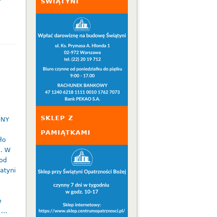
ŚWIĄTYNI
SKLEP Z
DNY
PAMIĄTKAMI
ło
a. W
 od
atyni
e
e …