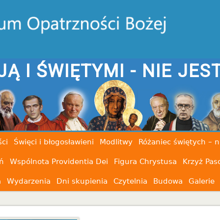
JĄ I ŚWIĘTYMI - NIE JES
ci
Święci i błogosławieni
Modlitwy
Różaniec świętych – n
ń
Wspólnota Providentia Dei
Figura Chrystusa
Krzyż Pas
a
Wydarzenia
Dni skupienia
Czytelnia
Budowa
Galerie