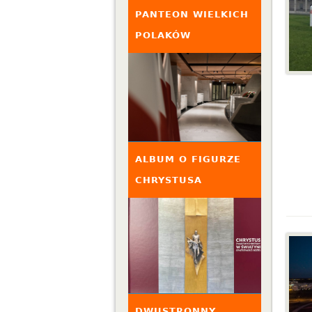
PANTEON WIELKICH
POLAKÓW
ALBUM O FIGURZE
CHRYSTUSA
DWUSTRONNY