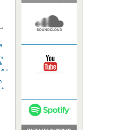
ca
tą
em
li
ierni
0
ia,