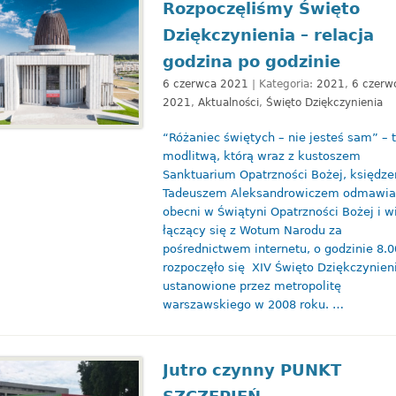
Rozpoczęliśmy Święto
Dziękczynienia – relacja
godzina po godzinie
6 czerwca 2021
| Kategoria:
2021
,
6 czerw
2021
,
Aktualności
,
Święto Dziękczynienia
“Różaniec świętych – nie jesteś sam” – 
modlitwą, którą wraz z kustoszem
Sanktuarium Opatrzności Bożej, księdz
Tadeuszem Aleksandrowiczem odmawia
obecni w Świątyni Opatrzności Bożej i w
łączący się z Wotum Narodu za
pośrednictwem internetu, o godzinie 8.0
rozpoczęło się XIV Święto Dziękczynien
ustanowione przez metropolitę
warszawskiego w 2008 roku. …
Jutro czynny PUNKT