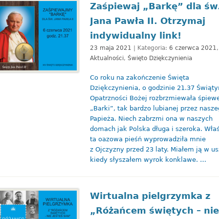
Zaśpiewaj „Barkę” dla św
Jana Pawła II. Otrzymaj
indywidualny link!
23 maja 2021
| Kategoria:
6 czerwca 2021
,
Aktualności
,
Święto Dziękczynienia
Co roku na zakończenie Święta
Dziękczynienia, o godzinie 21.37 Świąty
Opatrzności Bożej rozbrzmiewała śpie
„Barki”, tak bardzo lubianej przez nasz
Papieża. Niech zabrzmi ona w naszych
domach jak Polska długa i szeroka. Wła
ta oazowa pieśń wyprowadziła mnie
z Ojczyzny przed 23 laty. Miałem ją w us
kiedy słyszałem wyrok konklawe. …
Wirtualna pielgrzymka z
„Różańcem świętych – nie