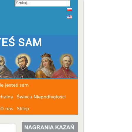
TEŚ SAM
ie jesteś sam
chalny
Świeca Niepodległości
O nas
Sklep