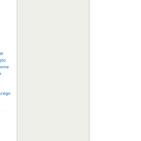
 W
ęto
ronie
e
ącego