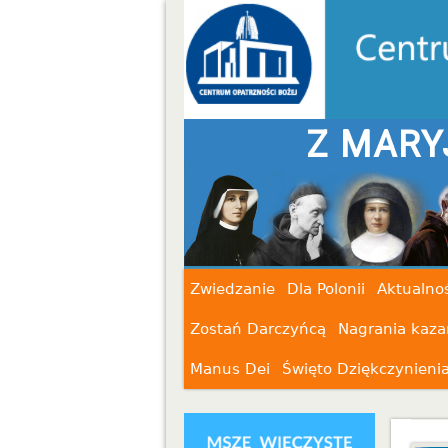
Z MARY
Zwiedzanie
Dla Polonii
Aktualnoś
Zostań Darczyńcą
Nagrania kaza
Manus Dei
Święto Dziękczynieni