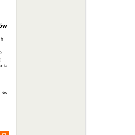
y
nów
ch
h
o
ę
ania
 św.