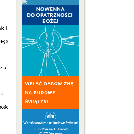
ie i
wego
ziu i
WPŁAĆ DAROWIZNĘ
NA BUDOWĘ
ną
ŚWIĄTYNI
ności