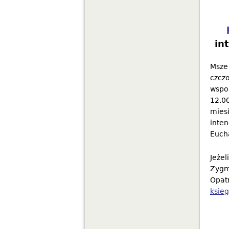
in
Msze
czcz
wspom
12.00
miesi
inten
Eucha
Jeżel
Zygm
Opatr
ksie