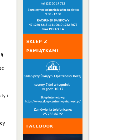
SKLEP Z
PAMIĄTKAMI
ią
ec
ty i
ący
FACEBOOK
ę