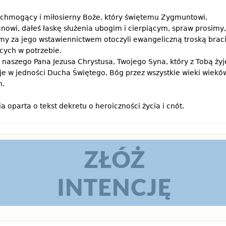
chmogący i miłosierny Boże, który świętemu Zygmuntowi,
nowi, dałeś łaskę służenia ubogim i cierpiącym, spraw prosimy
my za jego wstawiennictwem otoczyli ewangeliczną troską brac
cych w potrzebie.
 naszego Pana Jezusa Chrystusa, Twojego Syna, który z Tobą żyje
je w jedności Ducha Świętego, Bóg przez wszystkie wieki wiekó
.
ia oparta o tekst dekretu o heroiczności życia i cnót.