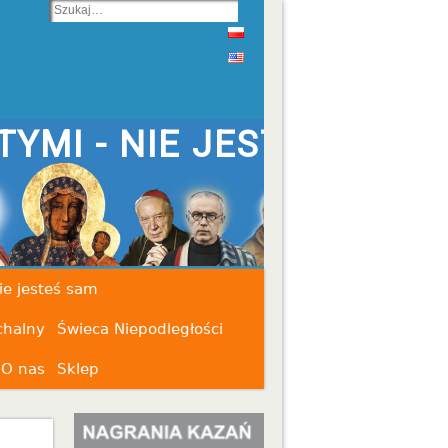
STEŚ SAM
ie jesteś sam
chalny
Świeca Niepodległości
O nas
Sklep