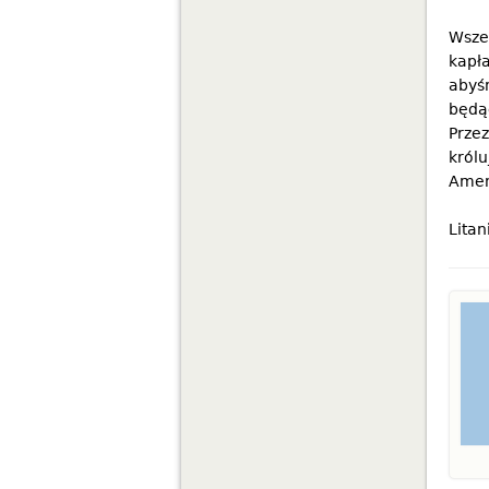
Wsze
kapła
abyś
będą
Przez
królu
Amen
Litan