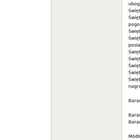
ubog
Święt
Świę
pogo
Święt
Święt
posia
Świę
Święt
Świę
Święt
Święt
nagro
Baran
Baran
Baran
Módl