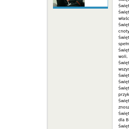
Święt
Świę
właśc
Świę
cnoty
Święt
spełn
Święt
woli,
Świę
wszys
Święt
Świę
Świę
przyk
Świę
znos
Święt
dla B
Świę