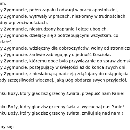
im,
y Zygmuncie, pełen zapału i odwagi w pracy apostolskiej,
ty Zygmuncie, wytrwały w pracach, niezłomny w trudnościach,
dny w przeciwnościach,
y Zygmuncie, niestrudzony kapłanie i ojcze ubogich,
y Zygmuncie, dzielący się z potrzebującymi wszystkim, co
dałeś,
ty Zygmuncie, wdzięczny dla dobroczyńców, wolny od stronniczo
y Zygmuncie, żarliwie zabiegający o jedność Kościoła,
ty Zygmuncie, któremu obce było przywiązanie do spraw ziemsk
y Zygmuncie, postępujący w świętości aż do końca swych dni,
y Zygmuncie, z niesłabnącą nadzieją zdążający do osiągnięcia
dy szczęśliwości wiecznej, jaką Bóg obdarza swych przyjaciół,
ku Boży, który gładzisz grzechy świata, przepuść nam Panie!
ku Boży, który gładzisz grzechy świata, wysłuchaj nas Panie!
ku Boży, który gładzisz grzechy świata, zmiłuj się nad nami!
my się: