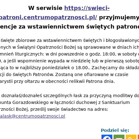
W serwisie
https://swieci-
patroni.centrumopatrznosci.pl/
przyjmujem
tencje za wstawiennictwem świętych patro
 święte zbiorowe za wstawiennictwem świętych i błogosławiony
onych w Świątyni Opatrzności Bożej są sprawowane w dniach ic
nień liturgicznych: w dni powszednie o godz. 18:00, w soboty 
, a jeśli wspomnienie wypada w niedzielę lub w pierwszą sobot
ąca to w najbliższy poniedziałek o 18.00.. Zachęcamy do skład
cji do świętych Patronów. Zostaną one ofiarowane w czasie
rystii przy ołtarzu w obecności relikwii Patrona dnia.
i doznałaś/doznałeś szczególnych łask za przyczyną modlitwy do
unta Gorazdowskiego w łączności duchowej z Sanktuarium
zności Bożej, prześlij swoje świadectwo na adres:
galask@centrumopatrznosci.pl
Podziel się: