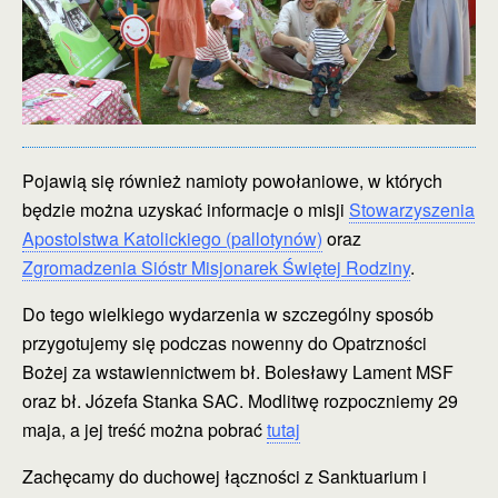
Pojawią się również namioty powołaniowe, w których
będzie można uzyskać informacje o misji
Stowarzyszenia
Apostolstwa Katolickiego (pallotynów)
oraz
Zgromadzenia Sióstr Misjonarek Świętej Rodziny
.
Do tego wielkiego wydarzenia w szczególny sposób
przygotujemy się podczas nowenny do Opatrzności
Bożej za wstawiennictwem bł. Bolesławy Lament MSF
oraz bł. Józefa Stanka SAC. Modlitwę rozpoczniemy 29
maja, a jej treść można pobrać
tutaj
Zachęcamy do duchowej łączności z Sanktuarium i