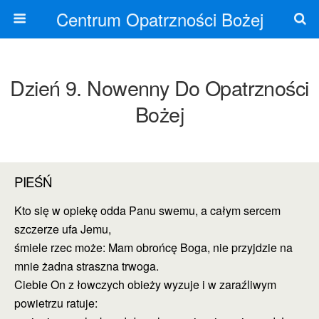
Centrum Opatrzności Bożej
Dzień 9. Nowenny Do Opatrzności
Bożej
PIEŚŃ
Kto się w opiekę odda Panu swemu, a całym sercem
szczerze ufa Jemu,
śmiele rzec może: Mam obrońcę Boga, nie przyjdzie na
mnie żadna straszna trwoga.
Ciebie On z łowczych obieży wyzuje i w zaraźliwym
powietrzu ratuje: