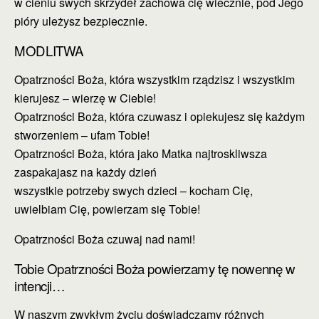
w cieniu swych skrzydeł zachowa cię wiecznie, pod Jego
pióry uleżysz bezpiecznie.
MODLITWA
Opatrzności Boża, która wszystkim rządzisz i wszystkim
kierujesz – wierzę w Ciebie!
Opatrzności Boża, która czuwasz i opiekujesz się każdym
stworzeniem – ufam Tobie!
Opatrzności Boża, która jako Matka najtroskliwsza
zaspakajasz na każdy dzień
wszystkie potrzeby swych dzieci – kocham Cię,
uwielbiam Cię, powierzam się Tobie!
Opatrzności Boża czuwaj nad nami!
Tobie Opatrzności Boża powierzamy tę nowennę w
intencji…
W naszym zwykłym życiu doświadczamy różnych