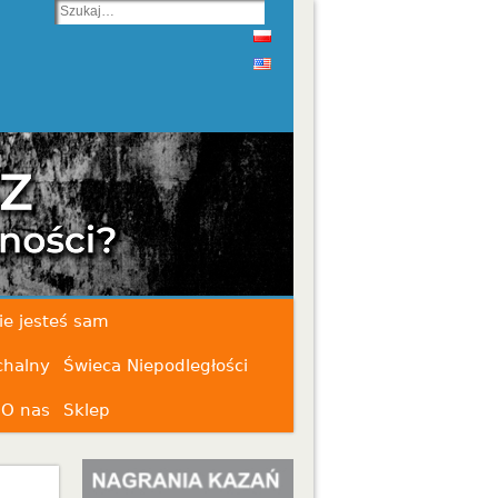
ie jesteś sam
chalny
Świeca Niepodległości
O nas
Sklep