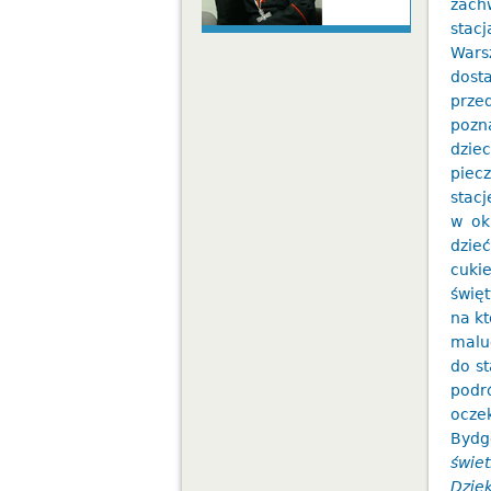
zach
stac
Wars
dost
prze
pozn
dzie
piec
stac
w ok
dzie
cuki
święt
na k
maluc
do st
podr
ocze
Bydgo
świet
Dzię