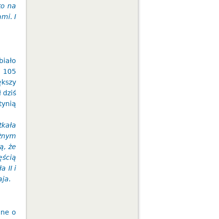
to na
mi. I
biało
e 105
ększy
 dziś
tynią
tkała
óżnym
ją, że
ęścią
 II i
ja.
lne o