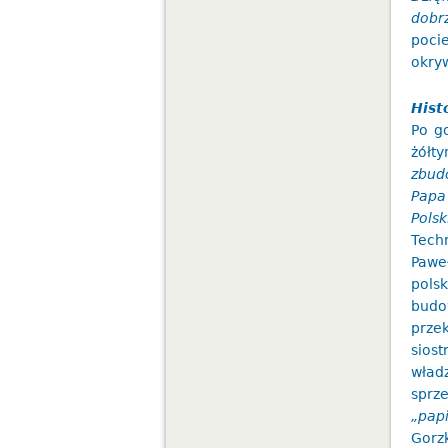
dobr
poci
okry
Hist
Po go
żółt
zbud
Papa 
Polsk
Tech
Pawe
pols
bud
prze
sios
wład
sprz
„papi
Gor