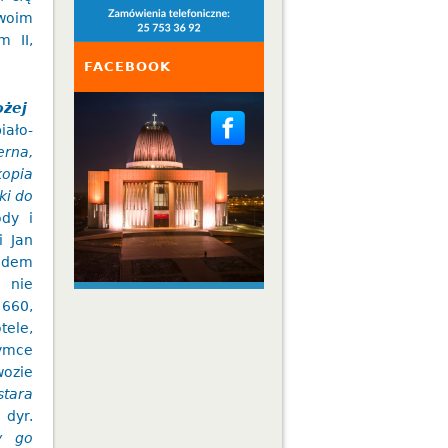
swoim
 II,
FACEBOOK
ożej
iało-
erna,
kopia
ki do
dy i
i Jan
hodem
 nie
660,
tele,
zymce
ozie
stara
 dyr.
y go