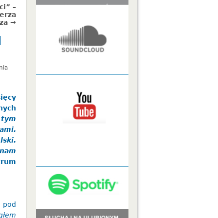
i” –
ierza
za →
d
nia
ięcy
nych
 tym
ami.
ski.
 nam
trum
ć pod
głem