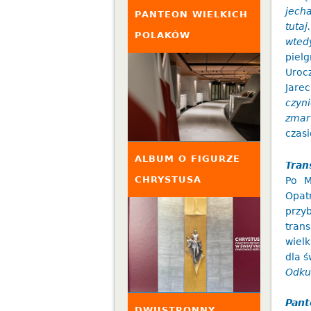
jech
PANTEON WIELKICH
tuta
POLAKÓW
wted
piel
Uroc
Jare
czyn
zmar
czasi
ALBUM O FIGURZE
Tran
CHRYSTUSA
Po M
Opat
przy
tran
wielk
dla 
Odku
Pant
DWUSTRONNY