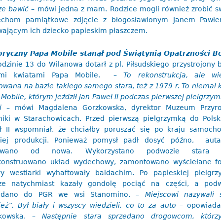
ze bawić
– mówi jedna z mam. Rodzice mogli również zrobić 
echom pamiątkowe zdjęcie z błogosławionym Janem Pawłem
wającym ich dziecko papieskim płaszczem.
oryczny Papa Mobile stanął pod Świątynią Opatrzności B
dzinie 13 do Wilanowa dotarł z pl. Piłsudskiego przystrojony b
ymi kwiatami Papa Mobile.
– To rekonstrukcja, ale wi
owana na bazie takiego samego stara, też z 1979 r. To niemal 
Mobile, którym jeździł Jan Paweł II podczas pierwszej pielgrzym
i
– mówi Magdalena Gorzkowska, dyrektor Muzeum Przyro
niki w Starachowicach. Przed pierwszą pielgrzymką do Polsk
ł II wspomniał, że chciałby poruszać się po kraju samoc
kiej produkcji. Ponieważ pomysł padł dosyć późno, auta
owano od nowa. Wykorzystano podwozie stara 
konstruowano układ wydechowy, zamontowano wyściełane fo
try westiarki wyhaftowały baldachim. Po papieskiej pielgr
ze natychmiast kazały gondolę pociąć na części, a podw
edano do PGR we wsi Stanomino.
– Miejscowi nazywali 
eż”. Był biały i wszyscy wiedzieli, co to za auto
– opowiada
zkowska.
– Następnie stara sprzedano drogowcom, którz