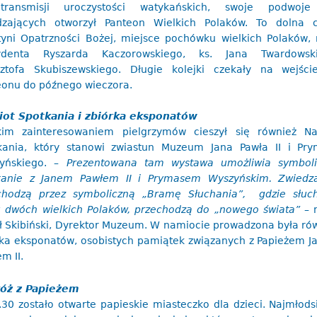
ransmisji uroczystości watykańskich, swoje podwoje
dzających otworzył Panteon Wielkich Polaków. To dolna 
tyni Opatrzności Bożej, miejsce pochówku wielkich Polaków, 
ydenta Ryszarda Kaczorowskiego, ks. Jana Twardowski
sztofa Skubiszewskiego. Długie kolejki czekały na wejśc
eonu do późnego wieczora.
ot Spotkania i zbiórka eksponatów
kim zainteresowaniem pielgrzymów cieszył się również N
kania, który stanowi zwiastun Muzeum Jana Pawła II i Pr
yńskiego. –
Prezentowana tam wystawa umożliwia symboli
kanie z Janem Pawłem II i Prymasem Wyszyńskim. Zwiedza
chodzą przez symboliczną „Bramę Słuchania”, gdzie słuc
u dwóch wielkich Polaków, przechodzą do „nowego świata”
– 
ł Skibiński, Dyrektor Muzeum. W namiocie prowadzona była ró
rka eksponatów, osobistych pamiątek związanych z Papieżem 
m II.
óż z Papieżem
30 zostało otwarte papieskie miasteczko dla dzieci. Najmłodsi