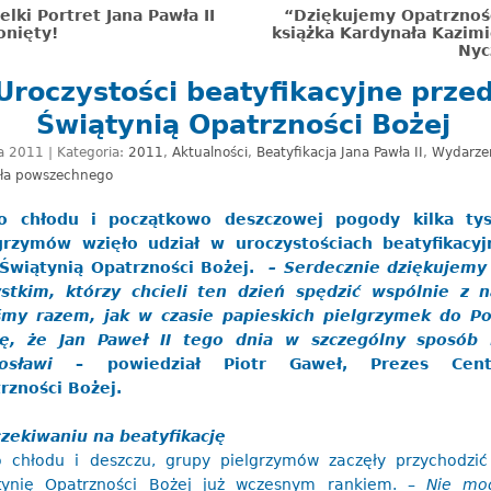
elki Portret Jana Pawła II
“Dziękujemy Opatrznośc
onięty!
książka Kardynała Kazim
Nyc
Uroczystości beatyfikacyjne prze
Świątynią Opatrzności Bożej
a 2011 | Kategoria:
2011
,
Aktualności
,
Beatyfikacja Jana Pawła II
,
Wydarze
oła powszechnego
o chłodu i początkowo deszczowej pogody kilka tys
grzymów wzięło udział w uroczystościach beatyfikacyj
Świątynią Opatrzności Bożej.
– Serdecznie dziękujemy
stkim, którzy chcieli ten dzień spędzić wspólnie z n
śmy razem, jak w czasie papieskich pielgrzymek do Pol
lę, że Jan Paweł II tego dnia w szczególny sposób
gosławi
– powiedział Piotr Gaweł, Prezes Cen
rzności Bożej.
zekiwaniu na beatyfikację
 chłodu i deszczu, grupy pielgrzymów zaczęły przychodzi
tynię Opatrzności Bożej już wczesnym rankiem.
– Nie mo