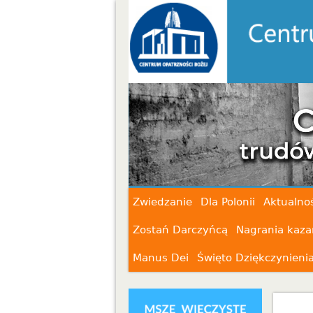
Zwiedzanie
Dla Polonii
Aktualnoś
Zostań Darczyńcą
Nagrania kaza
Manus Dei
Święto Dziękczynieni