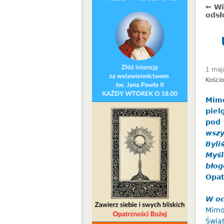
← Wi
odsł
1 maj
Kości
Mim
piel
pod 
wszy
Byli
Myś
bło
Opat
W oc
Mimo
Świą