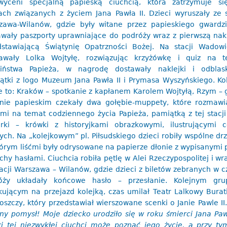
wyceni specjalną papieską ciuchcią, która zatrzymuje s
jach związanych z życiem Jana Pawła II. Dzieci wyruszały ze s
zawa-Wilanów, gdzie były witane przez papieskiego gwardzi
awały paszporty uprawniające do podróży wraz z pierwszą nak
dstawiającą Świątynię Opatrzności Bożej. Na stacji Wadow
awały Lolka Wojtyłę, rozwiązując krzyżówkę i quiz na t
ciństwa Papieża, w nagrodę dostawały naklejki i odblas
zątki z logo Muzeum Jana Pawła II i Prymasa Wyszyńskiego. Ko
je to: Kraków – spotkanie z kapłanem Karolem Wojtyłą, Rzym – 
nie papieskim czekały dwa gołębie-muppety, które rozmawi
ćmi na temat codziennego życia Papieża, pamiątką z tej stacji
erki – krówki z historyjkami obrazkowymi, ilustrującymi 
ych. Na „kolejkowym” pl. Piłsudskiego dzieci robiły wspólne dr
tórym liśćmi były odrysowane na papierze dłonie z wypisanymi 
hy hasłami. Ciuchcia robiła pętlę w Alei Rzeczypospolitej i wr
acji Warszawa – Wilanów, gdzie dzieci z biletów zebranych w c
óży układały końcowe hasło – przesłanie. Kolejnym gru
kującym na przejazd kolejką, czas umilał Teatr Lalkowy Burat
szczy, który przedstawiał wierszowane scenki o Janie Pawle II
ny pomysł! Moje dziecko urodziło się w roku śmierci Jana Pawł
ki tej niezwykłej ciuchci może poznać jego życie, a przy ty