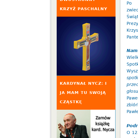
Po t
KRZYŻ PASCHALNY
zwie
Świą
Prez
Krzy
Pant
Nami
Wiel
Spot
Wysz
spot
KARDYNAŁ NYCZ: I
prze
głos
JA MAM TU SWOJĄ
Pawe
CZĄSTKĘ
zbió
Pawłe
Podr
O 12.