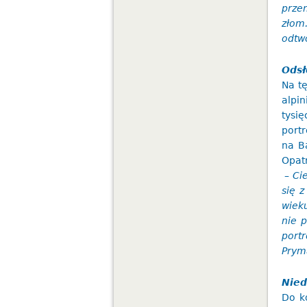
prze
złom.
odtw
Odsł
Na t
alpin
tysi
portr
na B
Opatr
– Cie
się 
wie
nie p
port
Prym
Nied
Do k