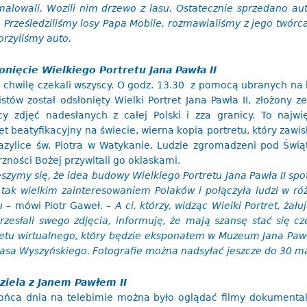
malowali. Wozili nim drzewo z lasu. Ostatecznie sprzedano au
 Prześledziliśmy losy Papa Mobile, rozmawialiśmy z jego twórca
orzyliśmy auto.
onięcie Wielkiego Portretu Jana Pawła II
ę chwilę czekali wszyscy. O godz. 13.30 z pomocą ubranych na 
istów został odsłonięty Wielki Portret Jana Pawła II, złożony z
ęcy zdjęć nadesłanych z całej Polski i zza granicy. To najwi
et beatyfikacyjny na świecie, wierna kopia portretu, który zawisł
azylice św. Piotra w Watykanie. Ludzie zgromadzeni pod Świą
zności Bożej przywitali go oklaskami.
szymy się, że idea budowy Wielkiego Portretu Jana Pawła II spo
z tak wielkim zainteresowaniem Polaków i połączyła ludzi w r
ku
– mówi Piotr Gaweł.
– A ci, którzy, widząc Wielki Portret, żału
rzesłali swego zdjęcia, informuję, że mają szansę stać się cz
retu wirtualnego, który będzie eksponatem w Muzeum Jana Pawła
asa Wyszyńskiego. Fotografie można nadsyłać jeszcze do 30 ma
ziela z Janem Pawłem II
ońca dnia na telebimie można było oglądać filmy dokumenta