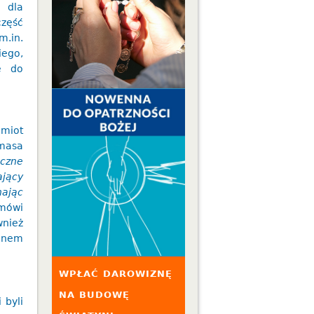
 dla
część
m.in.
ego,
ie do
amiot
ymasa
czne
jący
hając
mówi
wnież
Janem
WPŁAĆ DAROWIZNĘ
NA BUDOWĘ
 byli