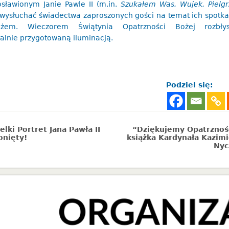
osławionym Janie Pawle II (m.in.
Szukałem Was, Wujek, Pielg
 wysłuchać świadectwa zaproszonych gości na temat ich spotka
eżem. Wieczorem Świątynia Opatrzności Bożej rozbłys
alnie przygotowaną iluminacją.
Podziel się:
elki Portret Jana Pawła II
“Dziękujemy Opatrznośc
onięty!
książka Kardynała Kazim
Nyc