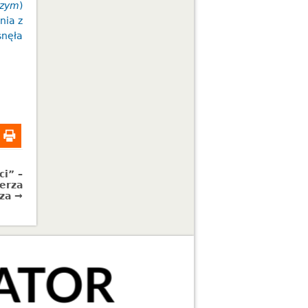
rzym
)
nia z
nęła
i” –
ierza
za →