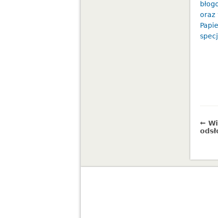
błog
oraz
Papi
specj
← Wi
odsł