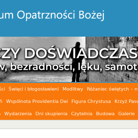
ci
Święci i błogosławieni
Modlitwy
Różaniec świętych – n
ń
Wspólnota Providentia Dei
Figura Chrystusa
Krzyż Pas
a
Wydarzenia
Dni skupienia
Czytelnia
Budowa
Galerie