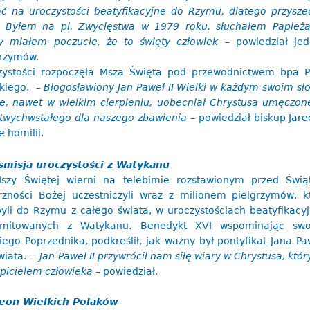
ać na uroczystości beatyfikacyjne do Rzymu, dlatego przysz
j. Byłem na pl. Zwycięstwa w 1979 roku, słuchałem Papieża
y miałem poczucie, że to święty człowiek
– powiedział je
grzymów.
zystości rozpoczęła Msza Święta pod przewodnictwem bpa P
ckiego.
– Błogosławiony Jan Paweł II Wielki w każdym swoim sło
ie, nawet w wielkim cierpieniu, uobecniał Chrystusa umęczon
twychwstałego dla naszego zbawienia
– powiedział biskup Jare
e homilii.
smisja uroczystości z Watykanu
szy Świętej wierni na telebimie rozstawionym przed Świą
rzności Bożej uczestniczyli wraz z milionem pielgrzymów, k
byli do Rzymu z całego świata, w uroczystościach beatyfikacy
smitowanych z Watykanu. Benedykt XVI wspominając swo
iego Poprzednika, podkreślił, jak ważny był pontyfikat Jana Paw
świata.
– Jan Paweł II przywrócił nam siłę wiary w Chrystusa, który
picielem człowieka
– powiedział.
eon Wielkich Polaków