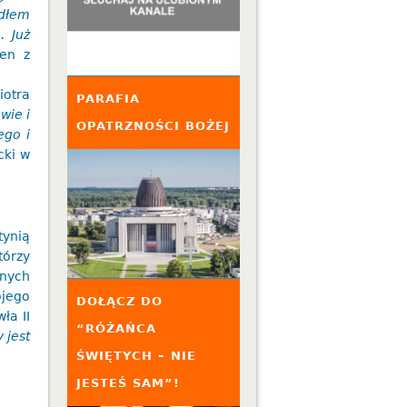
edłem
. Już
den z
iotra
PARAFIA
wie i
OPATRZNOŚCI BOŻEJ
ego i
cki w
tynią
tórzy
jnych
jego
DOŁĄCZ DO
ła II
“RÓŻAŃCA
 jest
ŚWIĘTYCH – NIE
JESTEŚ SAM”!