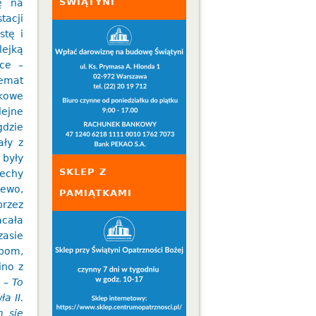
ŚWIĄTYNI
ię na
tacji
stę i
lejką
ice –
emat
kowe
lejne
gdzie
ały z
 były
SKLEP Z
cechy
zewo,
PAMIĄTKAMI
przez
acała
zasie
pom,
ino z
.
– To
a II.
m się