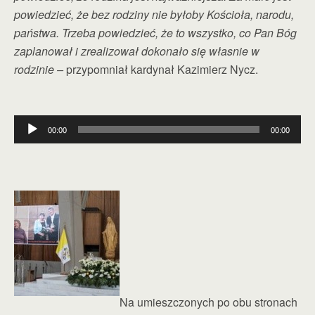
powiedzieć, że bez rodziny nie byłoby Kościoła, narodu,
państwa. Trzeba powiedzieć, że to wszystko, co Pan Bóg
zaplanował i zrealizował dokonało się własnie w
rodzinie –
przypomniał kardynał Kazimierz Nycz.
Odtwarzacz
00:00
00:00
plików
dźwiękowych
Na umieszczonych po obu stronach