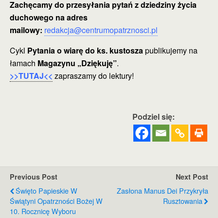
Zachęcamy do przesyłania pytań z dziedziny życia
duchowego na adres
mailowy:
redakcja@centrumopatrznosci.pl
Cykl
Pytania o wiarę do ks. kustosza
publikujemy na
łamach
Magazynu „Dziękuję”
.
>>TUTAJ<<
zapraszamy do lektury!
Podziel się:
Previous Post
Next Post
Święto Papieskie W
Zasłona Manus Dei Przykryła
Świątyni Opatrzności Bożej W
Rusztowania
10. Rocznicę Wyboru