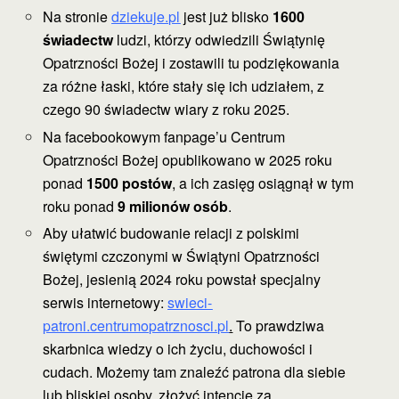
Na stronie
dziekuje.pl
jest już blisko
1600
świadectw
ludzi, którzy odwiedzili Świątynię
Opatrzności Bożej i zostawili tu podziękowania
za różne łaski, które stały się ich udziałem, z
czego 90 świadectw wiary z roku 2025.
Na facebookowym fanpage’u Centrum
Opatrzności Bożej opublikowano w 2025 roku
ponad
1500 postów
, a ich zasięg osiągnął w tym
roku ponad
9 milionów osób
.
Aby ułatwić budowanie relacji z polskimi
świętymi czczonymi w Świątyni Opatrzności
Bożej, jesienią 2024 roku powstał specjalny
serwis internetowy:
swieci-
patroni.centrumopatrznosci.pl
.
To prawdziwa
skarbnica wiedzy o ich życiu, duchowości i
cudach. Możemy tam znaleźć patrona dla siebie
lub bliskiej osoby, złożyć intencje za