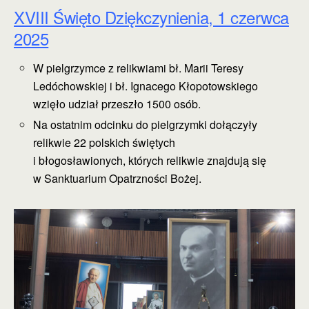
XVIII Święto Dziękczynienia, 1 czerwca
2025
W pielgrzymce z relikwiami bł. Marii Teresy
Ledóchowskiej i bł. Ignacego Kłopotowskiego
wzięło udział przeszło 1500 osób.
Na ostatnim odcinku do pielgrzymki dołączyły
relikwie 22 polskich świętych
i błogosławionych, których relikwie znajdują się
w Sanktuarium Opatrzności Bożej.