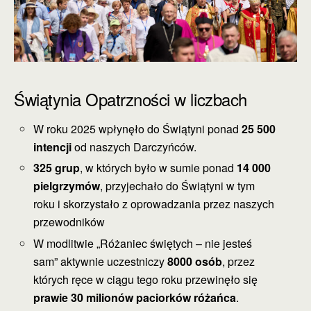
Świątynia Opatrzności w liczbach
W roku 2025 wpłynęło do Świątyni ponad
25 500
intencji
od naszych Darczyńców.
325 grup
, w których było w sumie ponad
14 000
pielgrzymów
, przyjechało do Świątyni w tym
roku i skorzystało z oprowadzania przez naszych
przewodników
W modlitwie „Różaniec świętych – nie jesteś
sam” aktywnie uczestniczy
8000 osób
, przez
których ręce w ciągu tego roku przewinęło się
prawie 30 milionów paciorków różańca
.