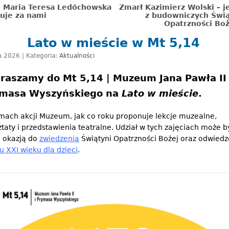
. Maria Teresa Ledóchowska
Zmarł Kazimierz Wolski – 
uje za nami
z budowniczych Świą
Opatrzności Boż
Lato w mieście w Mt 5,14
a 2026 | Kategoria:
Aktualności
raszamy do Mt 5,14 | Muzeum Jana Pawła II 
masa Wyszyńskiego na
Lato w mieście
.
mach akcji Muzeum, jak co roku proponuje lekcje muzealne,
taty i przedstawienia teatralne. Udział w tych zajęciach może b
e okazją do
zwiedzenia
Świątyni Opatrzności Bożej oraz odwiedz
u XXI wieku dla dzieci
.