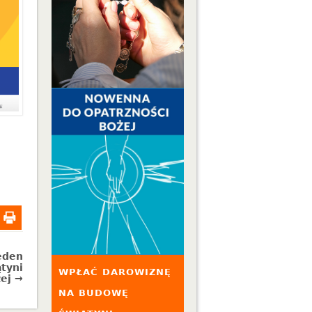
jeden
tyni
WPŁAĆ DAROWIZNĘ
ej →
NA BUDOWĘ