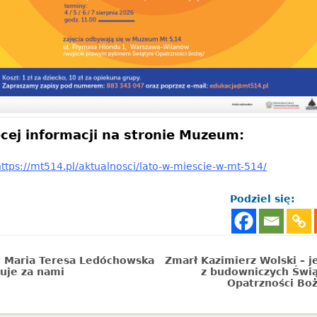
cej informacji na stronie Muzeum:
https://mt514.pl/aktualnosci/lato-w-miescie-w-mt-514/
Podziel się:
. Maria Teresa Ledóchowska
Zmarł Kazimierz Wolski – 
uje za nami
z budowniczych Świą
Opatrzności Boż