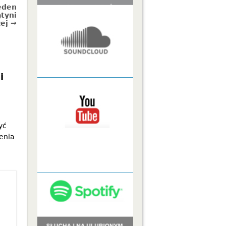
jeden
tyni
ej →
i
yć
enia