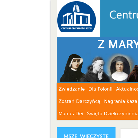
Z MARY
Zwiedzanie
Dla Polonii
Aktualnoś
Zostań Darczyńcą
Nagrania kaza
Manus Dei
Święto Dziękczynieni