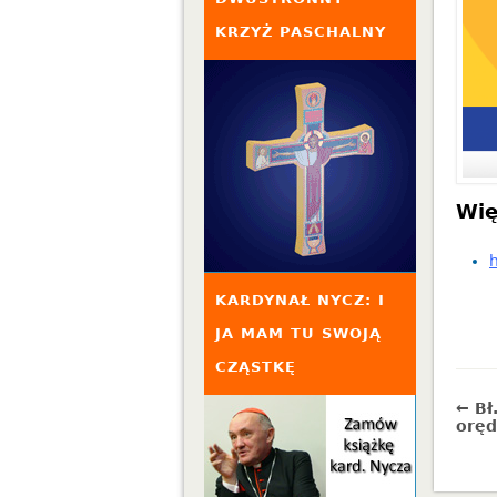
KRZYŻ PASCHALNY
Wię
KARDYNAŁ NYCZ: I
JA MAM TU SWOJĄ
CZĄSTKĘ
← Bł
oręd