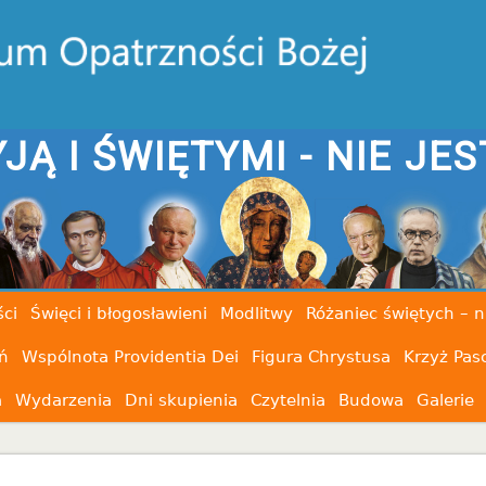
JĄ I ŚWIĘTYMI - NIE JES
ci
Święci i błogosławieni
Modlitwy
Różaniec świętych – n
ń
Wspólnota Providentia Dei
Figura Chrystusa
Krzyż Pas
a
Wydarzenia
Dni skupienia
Czytelnia
Budowa
Galerie