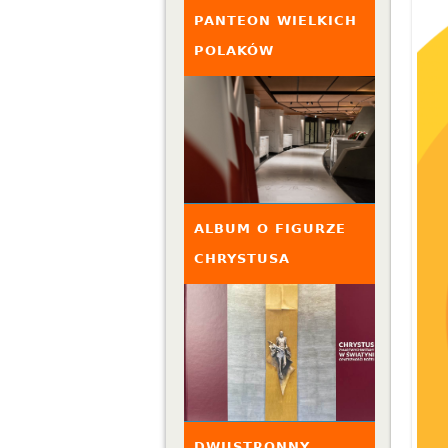
PANTEON WIELKICH
POLAKÓW
ALBUM O FIGURZE
CHRYSTUSA
DWUSTRONNY