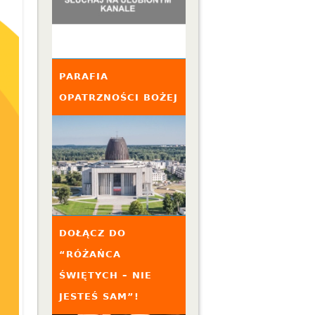
PARAFIA
OPATRZNOŚCI BOŻEJ
DOŁĄCZ DO
“RÓŻAŃCA
ŚWIĘTYCH – NIE
JESTEŚ SAM”!