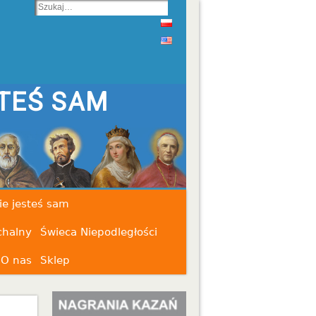
TEŚ SAM
ie jesteś sam
chalny
Świeca Niepodległości
O nas
Sklep