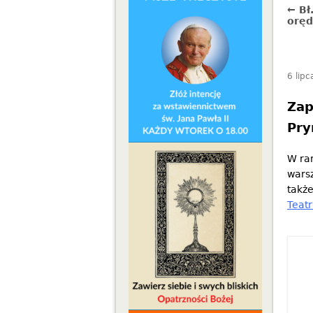
← Bł
oręd
6 lipc
Zap
Pry
W ra
warsz
takż
Teatr