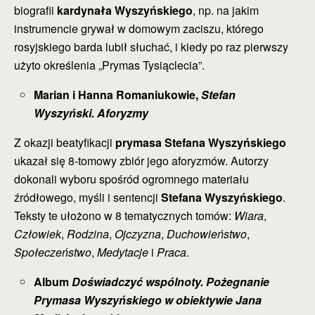
biografii
­kardynała Wyszyńskiego
, np. na jakim
instrumencie grywał w domowym zaciszu, którego
rosyjskiego barda lubił słuchać, i kiedy po raz pierwszy
użyto określenia „Prymas Tysiąclecia”.
Marian i Hanna Romaniukowie,
Stefan
Wyszyński. Aforyzmy
Z okazji beatyfikacji
prymasa Stefana Wyszyńskiego
ukazał się 8-tomowy zbiór jego aforyzmów. Autorzy
dokonali wyboru spośród ogromnego materiału
źródłowego, myśli i sentencji
Stefana Wyszyńskiego
.
Teksty te ułożono w 8 tematycznych tomów:
Wiara
,
Człowiek
,
Rodzina
,
Ojczyzna
,
Duchowieństwo
,
Społeczeństwo
,
Medytacje
i
Praca
.
Album
Doświadczyć wspólnoty. Pożegnanie
Prymasa Wyszyńskiego w obiektywie Jana