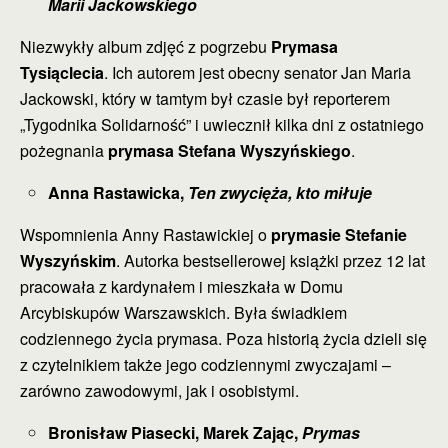
Marii Jackowskiego
Niezwykły album zdjęć z pogrzebu
Prymasa
Tysiąclecia
. Ich autorem jest obecny senator Jan Maria
Jackowski, który w tamtym był czasie był reporterem
„Tygodnika Solidarność” i uwiecznił kilka dni z ostatniego
pożegnania
prymasa Stefana Wyszyńskiego
.
Anna Rastawicka,
Ten zwycięża, kto miłuje
Wspomnienia Anny Rastawickiej o
prymasie Stefanie
Wyszyńskim
. Autorka bestsellerowej książki przez 12 lat
pracowała z kardynałem i mieszkała w Domu
Arcybiskupów Warszawskich. Była świadkiem
codziennego życia prymasa. Poza historią życia dzieli się
z czytelnikiem także jego codziennymi zwyczajami –
zarówno zawodowymi, jak i osobistymi.
Bronisław Piasecki, Marek Zając,
Prymas