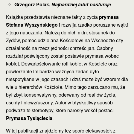
Grzegorz Polak,
Najbardziej lubił nasturcje
Książka przedstawia nieznane fakty z życia
prymasa
Stefana Wyszyńskiego
i rozwija rzadko poruszane wątki
z jego nauczania. Należą do nich m.in. stosunek do
Żydów, pomoc udzielana Kościołowi na Wschodzie czy
działalność na rzecz jedności chrześcijan. Osobny
rozdział poświęcony został postawie prymasa wobec
kobiet. ­Dowartościowanie roli kobiet w Kościele oraz
powierzanie im bardzo ważnych zadań było
niespotykane w jego czasach i dziś może być wzorem dla
wielu hierarchów Kościoła. Mimo tego zarzucano mu, że
był zbyt konserwatywny, oderwany od realiów życia,
oschły i niewzruszony. Autor w błyskotliwy sposób
podważa te stereotypy, które narosły wokół postaci
Prymasa Tysiąclecia
.
W tej publikacji znajdziemy też sporo ciekawostek z