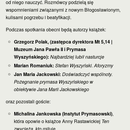
od niego nauczyć. Rozmówcy podzielą się
wspomnieniami związanymi z nowym Błogosławionym,
kulisami pogrzebu i beatyfikacji.
Podczas spotkania obecni będą autorzy książek:
Grzegorz Polak, (zastępca dyrektora Mt 5,14 |
Muzeum Jana Pawła II i Prymasa
Wyszyńskiego):
Najbardziej lubił nasturcje
Marian Romaniuk:
Stefan Wyszyński. Aforyzmy
Jan Maria Jackowski:
Doświadczyć wspólnoty.
Pożegnanie prymasa Wyszyńskiego w
obiektywie Jana Marii Jackowskiego
oraz pozostali goście:
Michalina Jankowska (Instytut Prymasowski)
,
która opowie o książce Anny Rastawickiej
Ten
zwycięża, kto miłuje