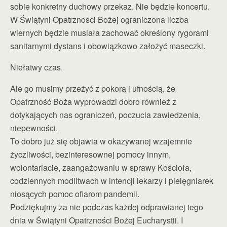
sobie konkretny duchowy przekaz. Nie będzie koncertu.
W Świątyni Opatrzności Bożej ograniczona liczba
wiernych będzie musiała zachować określony rygorami
sanitarnymi dystans i obowiązkowo założyć maseczki.
Niełatwy czas.
Ale go musimy przeżyć z pokorą i ufnością, że
Opatrzność Boża wyprowadzi dobro również z
dotykających nas ograniczeń, poczucia zawiedzenia,
niepewności.
To dobro już się objawia w okazywanej wzajemnie
życzliwości, bezinteresownej pomocy innym,
wolontariacie, zaangażowaniu w sprawy Kościoła,
codziennych modlitwach w intencji lekarzy i pielęgniarek
niosących pomoc ofiarom pandemii.
Podziękujmy za nie podczas każdej odprawianej tego
dnia w Świątyni Opatrzności Bożej Eucharystii. I