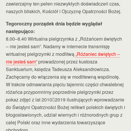
zawierzajmy ten pełen niezwykłych doświadczeń czas,
naszych bliskich, Kościół i Ojczyznę Opatrzności Bożej.
Tegoroczny porządek dnia będzie wyglądał
następująco:
8.00–8.40 Wirtualna pielgrzymka z „Różańcem świętych
– nie jesteś sam”. Nadamy w internecie transmisję
wirtualnej pielgrzymki z modlitwą
„Różaniec świętych –
nie jesteś sam”
prowadzonej przez kustosza
Sanktuarium, księdza Tadeusza Aleksandrowicza.
Zachęcamy do włączenia się w modlitewną wspólnotę.
W trakcie odmawiania pięciu tajemnic części chwalebnej
różańca przypomnimy poprzednie pielgrzymki przez
pokaz zdjęć z lat 20102019 ilustrujących wprowadzanie
do Świątyni Opatrzności Bożej relikwii polskich świętych i
błogosławionych, udział wiernych i różnorodnych grup z
całej Polski oraz inne wydarzenia towarzyszące
obchodom.