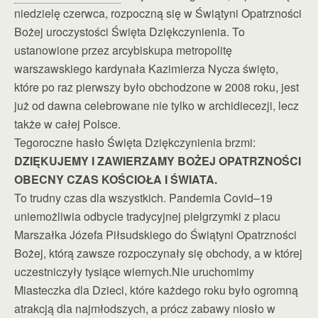
niedzielę czerwca, rozpoczną się w Świątyni Opatrzności
Bożej uroczystości Święta Dziękczynienia. To
ustanowione przez arcybiskupa metropolitę
warszawskiego kardynała Kazimierza Nycza święto,
które po raz pierwszy było obchodzone w 2008 roku, jest
już od dawna celebrowane nie tylko w archidiecezji, lecz
także w całej Polsce.
Tegoroczne hasło Święta Dziękczynienia brzmi:
DZIĘKUJEMY I ZAWIERZAMY BOŻEJ OPATRZNOŚCI
OBECNY CZAS KOŚCIOŁA I ŚWIATA.
To trudny czas dla wszystkich. Pandemia Covid–19
uniemożliwia odbycie tradycyjnej pielgrzymki z placu
Marszałka Józefa Piłsudskiego do Świątyni Opatrzności
Bożej, którą zawsze rozpoczynały się obchody, a w której
uczestniczyły tysiące wiernych.Nie uruchomimy
Miasteczka dla Dzieci, które każdego roku było ogromną
atrakcją dla najmłodszych, a prócz zabawy niosło w