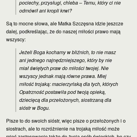
pociechy, przysługi, chleba – Temu, który ci nie
odmówił ani kropli krwi?
Są to mocne słowa, ale Matka Szczęsna idzie jeszcze
dalej, podkreślając, że do naszej miłości prawo mają
wszyscy:
Jeżeli Boga kochamy w bliźnich, to nie masz
ani jednego najnędzniejszego, który by nie
miał świętych praw do miłości twojej. Nie
wszyscy jednak mają równe prawa. Miej
miłość trojaką: macierzyńską dla tych, których
Opatrzność postawiła pod twoją opieką,
dziecięcą dla przełożonych, siostrzaną dla
sióstr w Bogu.
Pisze to do swoich sióstr, więc pisze o przełożonych i o
siostrach, ale to rozróżnienie na trojaką miłość może
mieć zastosowanie także do życia osób świeckich, bo czy