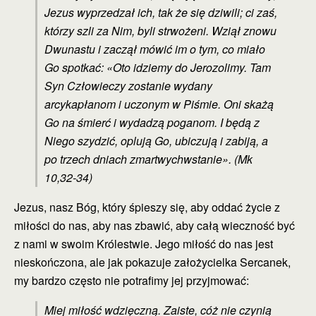
Jezus wyprzedzał ich, tak że się dziwili; ci zaś,
którzy szli za Nim, byli strwożeni. Wziął znowu
Dwunastu i zaczął mówić im o tym, co miało
Go spotkać: «Oto idziemy do Jerozolimy. Tam
Syn Człowieczy zostanie wydany
arcykapłanom i uczonym w Piśmie. Oni skażą
Go na śmierć i wydadzą poganom. I będą z
Niego szydzić, oplują Go, ubiczują i zabiją, a
po trzech dniach zmartwychwstanie». (Mk
10,32-34)
Jezus, nasz Bóg, który śpieszy się, aby oddać życie z
miłości do nas, aby nas zbawić, aby całą wieczność być
z nami w swoim Królestwie. Jego miłość do nas jest
nieskończona, ale jak pokazuje założycielka Sercanek,
my bardzo często nie potrafimy jej przyjmować:
Miej miłość wdzięczną. Zaiste, cóż nie czynią