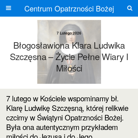
Centrum Opatrzności Bożej
7 Lutego 2026
Błogosławiona Klara Ludwika
Szczęsna – Życie Pełne Wiary I
Miłości
7 lutego w Kościele wspominamy bł.
Klarę Ludwikę Szczęsną, której relikwie
czcimy w Świątyni Opatrzności Bożej.
Była ona autentycznym przykładem
miłości do Jezusa i do Jego