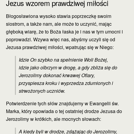
Jezus wzorem prawdziwej miłości
Błogosławiona wysoko stawia poprzeczkę swoim
siostrom, a także nam, ale może to uczynić, mając
głęboką wiarę, że to Boża łaska je i nas w tym umocni i
poprowadzi. Wzywa więc nas, abyśmy uczyli się od
Jezusa prawdziwej miłości, wpatrując się w Niego:
Idzie On szybko na spełnienie Woli Bożej,
idzie jako olbrzym w drogę, a gdy zbliża się do
Jerozolimy dokonać krwawej Ofiary,
przyspiesza kroku i wyprzedza zdumionych i
strwożonych uczniów.
Potwierdzenie tych słów znajdujemy w Ewangelii św.
Marka, który opowiada o tej ostatniej drodze Jezusa do
Jerozolimy w krótkich, ale mocnych słowach:
A kiedy byli w drodze, zdążając do Jerozolimy,