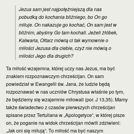
Jezus sam jest najpotężniejszą dla nas
pobudką do kochania bliźniego, bo On go
miłuje. On nakazuje go kochać, On sam jest w
bliźnim, abyśmy Go tam kochali. Jeżeli żłóbek,
Kalwaria, Ołtarz mówią ci tak wymownie o
miłości Jezusa dla ciebie, czyż nie mówią o
miłości Jego dla drugich?
Ta miłość wzajemna, której uczy nas Jezus, ma być
znakiem rozpoznawczym chrześcijan. On sam
powiedział w Ewangelii św. Jana, że ludzie będą
rozpoznawać w nas uczniów Chrystusa właśnie po tym,
że będziemy się wzajemnie miłowali (por. J 13,35). Mamy
także świadectwo z czasów pierwszych chrześcijan
spisane przez Tertuliana w „Apologetyce”, w której pisze
on, że poganie na widok chrześcijan mówili zdziwieni:
„Jak oni się miłują”. To miłość ma być naszym