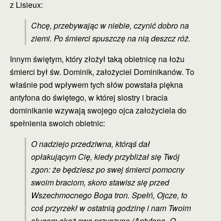
z Lisieux:
Chcę, przebywając w niebie, czynić dobro na
ziemi. Po śmierci spuszczę na nią deszcz róż.
Innym świętym, który złożył taką obietnicę na łożu
śmierci był św. Dominik, założyciel Dominikanów. To
właśnie pod wpływem tych słów powstała piękna
antyfona do świętego, w której siostry i bracia
dominikanie wzywają swojego ojca założyciela do
spełnienia swoich obietnic:
O nadziejo przedziwna, którąś dał
opłakującym Cię, kiedy przybliżał się Twój
zgon: że będziesz po swej śmierci pomocny
swoim braciom, skoro stawisz się przed
Wszechmocnego Boga tron. Spełń, Ojcze, to
coś przyrzekł w ostatnią godzinę i nam Twoim
sługom okaż swą przyczynę (Antyfona „O