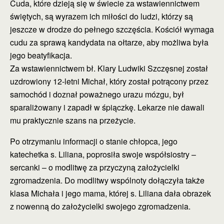
Cuda, które dzieją się w świecie za wstawiennictwem
świętych, są wyrazem ich miłości do ludzi, którzy są
jeszcze w drodze do pełnego szczęścia. Kościół wymaga
cudu za sprawą kandydata na ołtarze, aby możliwa była
jego beatyfikacja.
Za wstawiennictwem bł. Klary Ludwiki Szczęsnej został
uzdrowiony 12-letni Michał, który został potrącony przez
samochód i doznał poważnego urazu mózgu, był
sparaliżowany i zapadł w śpiączkę. Lekarze nie dawali
mu praktycznie szans na przeżycie.
Po otrzymaniu informacji o stanie chłopca, jego
katechetka s. Liliana, poprosiła swoje współsiostry –
sercanki – o modlitwę za przyczyną założycielki
zgromadzenia. Do modlitwy wspólnoty dołączyła także
klasa Michała i jego mama, której s. Liliana dała obrazek
z nowenną do założycielki swojego zgromadzenia.