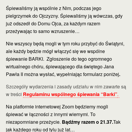
Śpiewaliśmy ją wspólnie z Nim, podczas jego
pielgrzymek do Ojczyzny. Śpiewaliśmy ją wówczas, gdy
już odszedł do Domu Ojca, za każdym razem
przeżywając to samo wzruszenie…
Nie wszyscy będą mogli w tym roku przybyć do Świątyni,
ale każdy będzie mógł włączyć się we wspólne
śpiewanie BARKI. Zgłoszenie do tego ogromnego
wirtualnego chóru, śpiewającego dla świętego Jana
Pawła II można wysłać, wypełniając formularz poniżej
.
Szczegóły wydarzenia i zasady udziału w nim zawarte są
w treści
Regulaminu wspólnego śpiewania “Barki”
.
Na platformie internetowej Zoom będziemy mogli
śpiewać w łączności z innymi wiernymi. To
niezapomniane przeżycie.
Bądźmy razem o 21.37.
Tak
jak każdego roku od tylu już lat…