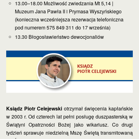
13.00–18.00 Możliwość zwiedzania Mt 5,14 |
Muzeum Jana Pawła II i Prymasa Wyszyńskiego
(konieczna wcześniejsza rezerwacja telefoniczna
pod numerem 575 849 311 do 17 września)
13.30 Błogosławieństwo dewocjonaliów
Ksiądz Piotr Celejewski
otrzymał święcenia kapłańskie
w 2003 r. Od czterech lat pełni posługę duszpasterską w
Świątyni Opatrzności Bożej jako wikariusz. Co drugi
tydzień sprawuje niedzielną Mszę Świętą transmitowaną