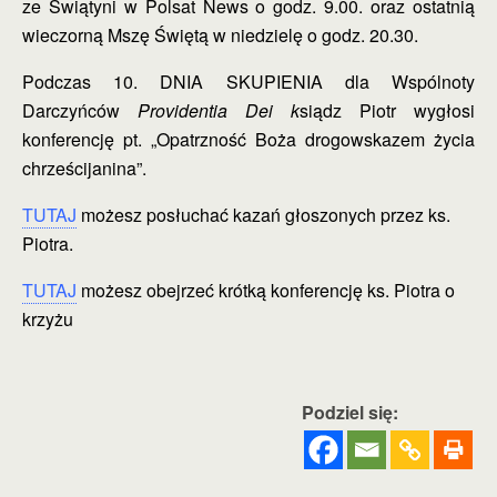
ze Świątyni w Polsat News o godz. 9.00. oraz ostatnią
wieczorną Mszę Świętą w niedzielę o godz. 20.30.
Podczas 10. DNIA SKUPIENIA dla Wspólnoty
Darczyńców
Providentia Dei k
siądz Piotr wygłosi
konferencję pt. „Opatrzność Boża drogowskazem życia
chrześcijanina”.
TUTAJ
możesz posłuchać kazań głoszonych przez ks.
Piotra.
TUTAJ
możesz obejrzeć krótką konferencję ks. Piotra o
krzyżu
Podziel się: