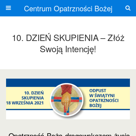
Centrum Opatrzności Bożej
10. DZIEŃ SKUPIENIA – Złóż
Swoją Intencję!
„Opatrzność Boża drogowskazem życia