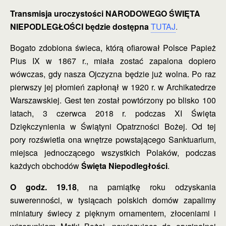
Transmisja uroczystości NARODOWEGO ŚWIĘTA
NIEPODLEGŁOŚCI będzie dostępna
TUTAJ
.
Bogato zdobiona świeca, którą ofiarował Polsce Papież
Pius IX w 1867 r., miała zostać zapalona dopiero
wówczas, gdy nasza Ojczyzna będzie już wolna. Po raz
pierwszy jej płomień zapłonął w 1920 r. w Archikatedrze
Warszawskiej. Gest ten został powtórzony po blisko 100
latach, 3 czerwca 2018 r. podczas XI Święta
Dziękczynienia w Świątyni Opatrzności Bożej. Od tej
pory rozświetla ona wnętrze powstającego Sanktuarium,
miejsca jednoczącego wszystkich Polaków, podczas
każdych obchodów
Święta Niepodległości
.
O godz. 19.18
, na pamiątkę roku odzyskania
suwerenności, w tysiącach polskich domów zapalimy
miniatury świecy z pięknym ornamentem, złoceniami i