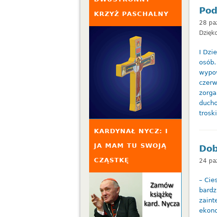
Pod
KRZYŻ PASCHALNY
28 pa
Dzięk
I Dzi
osób.
wypow
czerw
zorga
ducho
trosk
KARDYNAŁ NYCZ: I
JA MAM TU SWOJĄ
Dob
CZĄSTKĘ
24 pa
– Cie
bardz
zaint
ekono