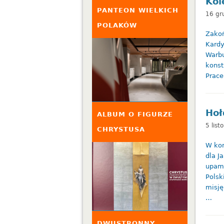
Kol
PANTEON WIELKICH
16 gr
POLAKÓW
Zakoń
Kardy
Warbu
konst
Prace
Hoł
ALBUM O FIGURZE
5 lis
CHRYSTUSA
W kom
dla J
upami
Polsk
misję
…
DWUSTRONNY