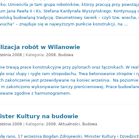
ko. Umieściła je tam grupa robotników, którzy pracują przy powsta
m Jana Pawła II i Ks. Stefana Kardynała Wyszyńskiego. Kontynuują 
polską budowlaną tradycję. Dwumetrowy świerk – czyli tzw. wiecha, 
wiucha” – znajduje się w najwyższym punkcie konstrukcji, na …
lizacja robót w Wilanowie
ześnia 2008
| Kategoria:
2008
,
Budowa
ie trwają prace konstrukcyjne przy pylonach oraz łącznikach. W reali
gle oraz słupy i rygle ram stropodachu. Trwa betonowanie stropów i ry
ch zakończenie jest przewidywane na koniec września. Na poziomie
 m zakończono wykonywanie tarczy pierścieniowej. Prace budowlan
zowane zgodnie z harmonogramem.
ister Kultury na budowie
ześnia 2008
| Kategoria:
2008
,
Aktualności
,
Budowa
dę rano, 17 września Bogdan Zdrojewski, Minister Kultury i Dziedzic