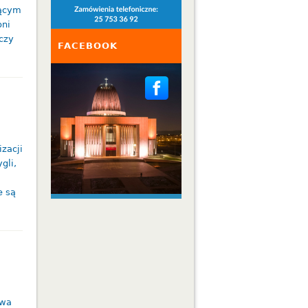
jącym
oni
czy
FACEBOOK
zacji
gli,
e są
twa