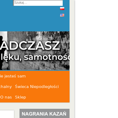
ie jesteś sam
chalny
Świeca Niepodległości
O nas
Sklep