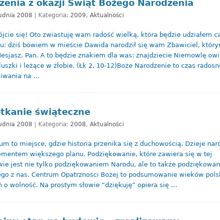
zenia z okazji Świąt Bożego Narodzenia
udnia 2008
| Kategoria:
2009
,
Aktualności
ójcie się! Oto zwiastuję wam radość wielką, która będzie udziałem c
u: dziś bowiem w mieście Dawida narodził się wam Zbawiciel, któr
Mesjasz, Pan. A to będzie znakiem dla was: znajdziecie Niemowlę owi
luszki i leżące w żłobie. (Łk 2, 10-12)Boże Narodzenie to czas rados
iwania na …
tkanie świąteczne
udnia 2008
| Kategoria:
2008
,
Aktualności
um to miejsce, gdzie historia przenika się z duchowością. Dzieje nar
ementem większego planu. Podziękowanie, które zawiera się w tej
ie jest nie tylko podziękowaniem Narodu, ale to także podziękowa
go z nas. Centrum Opatrzności Bożej to podsumowanie wieków pols
ń o wolność. Na prostym słowie “dziękuję” opiera się …