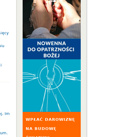
sięcy
iu
i
j. Im
WPŁAĆ DAROWIZNĘ
NA BUDOWĘ
rum.