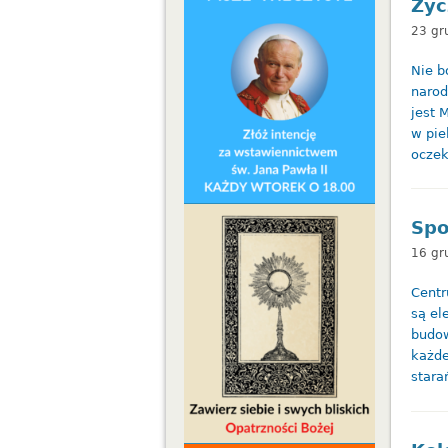
Życ
23 gr
Nie b
narod
jest 
w pie
oczek
Spo
16 gr
Centr
są el
budow
każde
stara