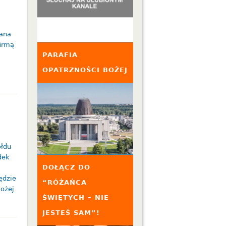
fana
irmą
PARAFIA
.
OPATRZNOŚCI BOŻEJ
ołdu
dek
DOŁĄCZ DO
ędzie
“RÓŻAŃCA
Bożej
ŚWIĘTYCH – NIE
JESTEŚ SAM”!