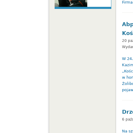
Firma
Abp
Koś
20 pa
Wydar
W 24.
Kazim
„Kośc
w hom
Żolib
pojaw
Drz
6 paź
Na sz