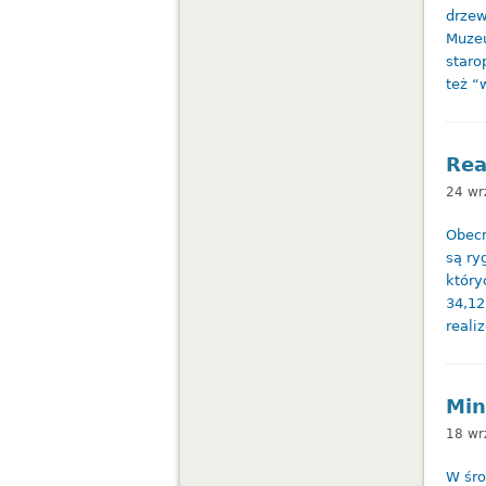
drzew
Muzeu
staro
też “
Rea
24 wr
Obecn
są ry
który
34,12
reali
Min
18 wr
W śro