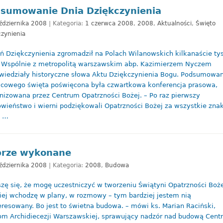
sumowanie Dnia Dziękczynienia
ździernika 2008
| Kategoria:
1 czerwca 2008
,
2008
,
Aktualności
,
Święto
czynienia
eń Dziękczynienia zgromadził na Polach Wilanowskich kilkanaście ty
 Wspólnie z metropolitą warszawskim abp. Kazimierzem Nyczem
iedziały historyczne słowa Aktu Dziękczynienia Bogu. Podsumowan
cowego święta poświęcona była czwartkowa konferencja prasowa,
nizowana przez Centrum Opatrzności Bożej. – Po raz pierwszy
wieństwo i wierni podziękowali Opatrzności Bożej za wszystkie znak
i …
rze wykonane
ździernika 2008
| Kategoria:
2008
,
Budowa
szę się, że mogę uczestniczyć w tworzeniu Świątyni Opatrzności Boże
iej wchodzę w plany, w rozmowy – tym bardziej jestem nią
eresowany. Bo jest to świetna budowa. – mówi ks. Marian Raciński,
m Archidiecezji Warszawskiej, sprawujący nadzór nad budową Cent