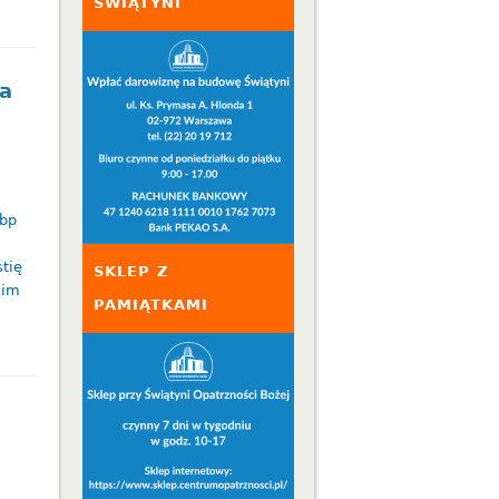
ŚWIĄTYNI
wa
abp
tię
SKLEP Z
kim
PAMIĄTKAMI