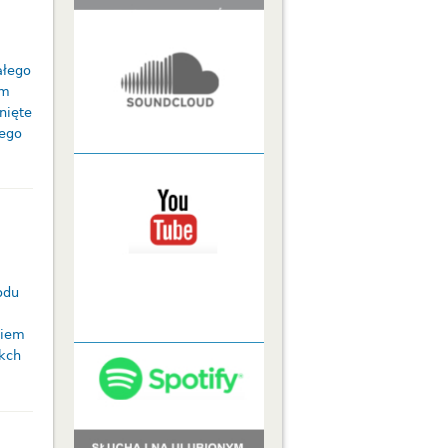
ałego
ym
nięte
nego
odu
niem
kch