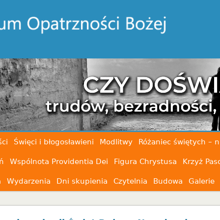
ci
Święci i błogosławieni
Modlitwy
Różaniec świętych – n
ń
Wspólnota Providentia Dei
Figura Chrystusa
Krzyż Pas
a
Wydarzenia
Dni skupienia
Czytelnia
Budowa
Galerie