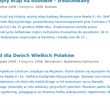
ejny etap na budowie – zrealizowany
udnia 2008
| Kategoria:
2008
,
Budowa
czył się kolejny ważny etap budowy Muzeum Jana Pawła II i Ks. Ste
nała Wyszyńskiego, przewidziany harmonogramem prac (umowa z f
d S.A.) do 15 grudnia 2008 roku. Zrealizowane zostały prace
rukcyjne żelbetowe części kulturalno-muzealnej do wysokości 34 m
 budowlane rozpoczęto w kwietniu i trwały one do 15 …
d dla Dwóch Wielkich Polaków
topada 2008
| Kategoria:
2008
,
Aktualności
,
Wydarzenia historyczne
pleksie Centrum znajduje się Muzeum, które stanie się wyrazem h
ana Pawła II i Ks. Stefana Kardynała Wyszyńskiego. Stanowi ono ośro
ętnienia roli Kościoła Katolickiego w XX-wiecznym życiu Narodu
iego, powstały w celu edukacji przyszłych pokoleń. Muzeum pełnić b
 społeczną, polegającą na złożeniu hołdu wdzięczności Opatrzności 