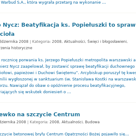
 Warbud S.A., która wygrała przetarg na wykonanie …
 Nycz: Beatyfikacja ks. Popiełuszki to spra
cioła
ździernika 2008
| Kategoria:
2008
,
Aktualności
,
Święci i błogosławieni
,
zenia historyczne
 rocznicę porwania ks. Jerzego Popiełuszki metropolita warszawski 
ierz Nycz zaapelował, by zostawić sprawę beatyfikacji duchownego
iołowi, papieżowi i Duchowi Świętemu”. Arcybiskup poruszył tę kwes
ilii wygłoszonej w sanktuarium św. Stanisława Kostki na warszaws
orzu. Nawiązał do obaw o opóźnienie procesu beatyfikacyjnego,
iających się wskutek doniesień o …
ewko na szczycie Centrum
dziernika 2008
| Kategoria:
2008
,
Aktualności
,
Budowa
czycie betonowej bryły Centrum Opatrzności Bożej pojawiło się…