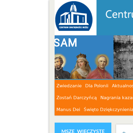
 SAM
Zwiedzanie
Dla Polonii
Aktualnoś
Zostań Darczyńcą
Nagrania kaza
Manus Dei
Święto Dziękczynieni