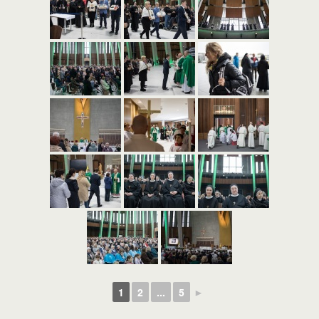
1
2
...
5
►