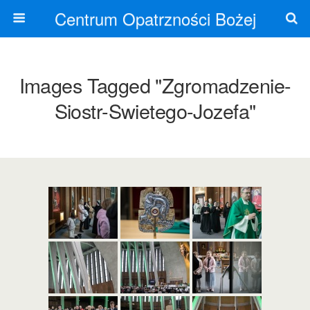
Centrum Opatrzności Bożej
Images Tagged "zgromadzenie-
Siostr-Swietego-Jozefa"