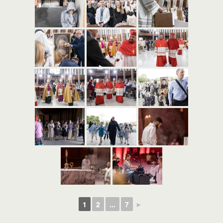
1
2
...
7
►