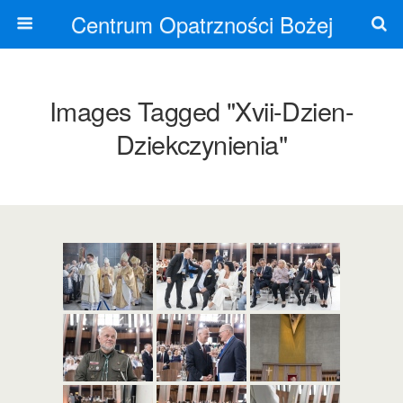
Centrum Opatrzności Bożej
Images Tagged "xvii-Dzien-
Dziekczynienia"