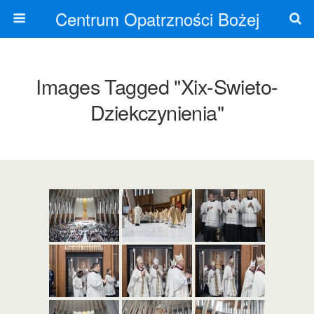
Centrum Opatrzności Bożej
Images Tagged "xix-Swieto-
Dziekczynienia"