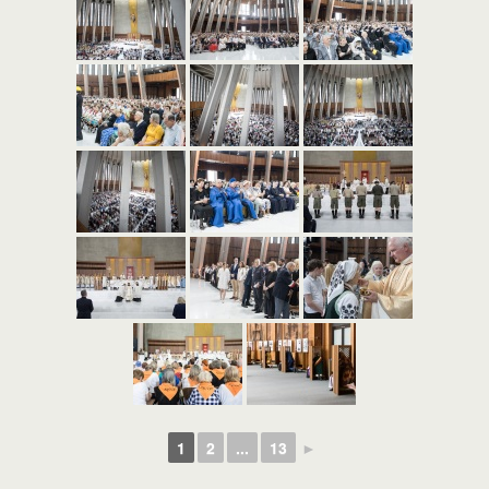
1
2
...
13
►