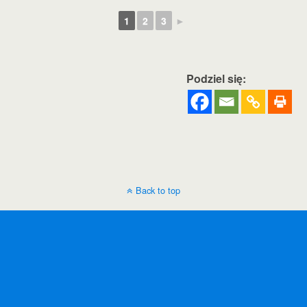
1
2
3
►
Podziel się:
Back to top