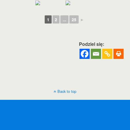
1
2
...
25
►
Podziel się:
Back to top