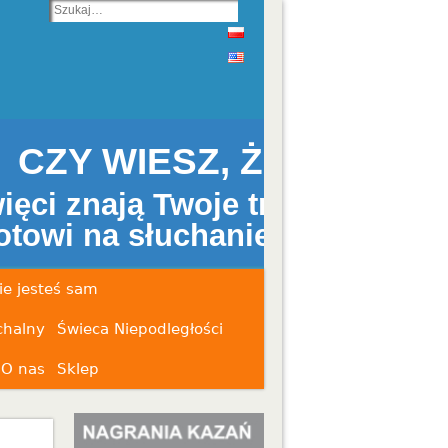
ŻE
troski
nie Twoich próśb?
ie jesteś sam
chalny
Świeca Niepodległości
O nas
Sklep