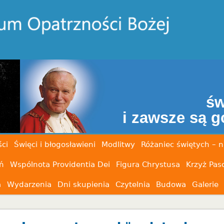
CZY WIESZ, 
święci znają Twoje 
i zawsze są gotowi na słucha
ci
Święci i błogosławieni
Modlitwy
Różaniec świętych – n
ń
Wspólnota Providentia Dei
Figura Chrystusa
Krzyż Pas
a
Wydarzenia
Dni skupienia
Czytelnia
Budowa
Galerie