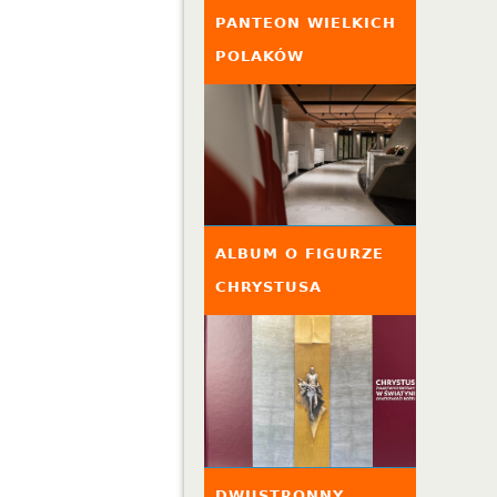
PANTEON WIELKICH
POLAKÓW
ALBUM O FIGURZE
CHRYSTUSA
DWUSTRONNY