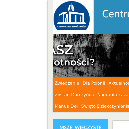
Zwiedzanie
Dla Polonii
Aktualnoś
Zostań Darczyńcą
Nagrania kaza
Manus Dei
Święto Dziękczynieni