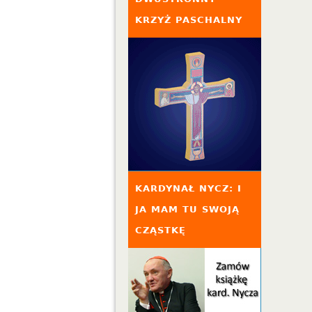
KRZYŻ PASCHALNY
KARDYNAŁ NYCZ: I
JA MAM TU SWOJĄ
CZĄSTKĘ