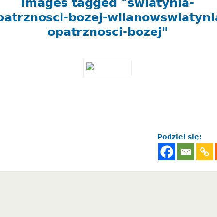
Images tagged "swiatynia-
patrznosci-bozej-wilanowswiatyni
opatrznosci-bozej"
Podziel się: