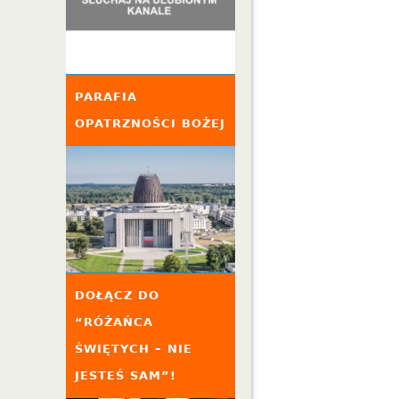
PARAFIA
OPATRZNOŚCI BOŻEJ
DOŁĄCZ DO
“RÓŻAŃCA
ŚWIĘTYCH – NIE
JESTEŚ SAM”!