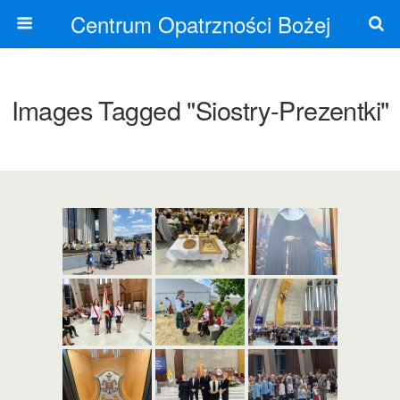
Centrum Opatrzności Bożej
Images Tagged "siostry-Prezentki"