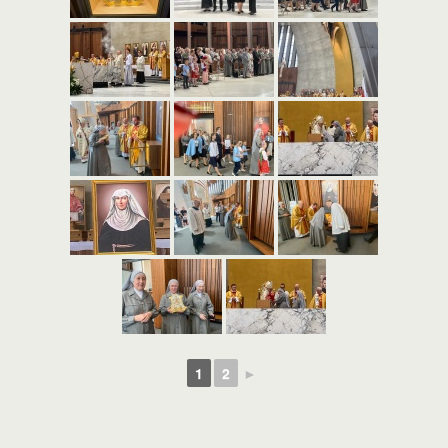
1
2
►