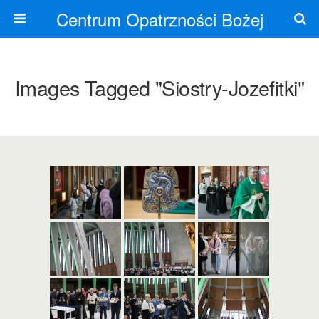
Centrum Opatrzności Bożej
Images Tagged "siostry-Jozefitki"