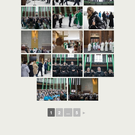
1
2
...
5
►