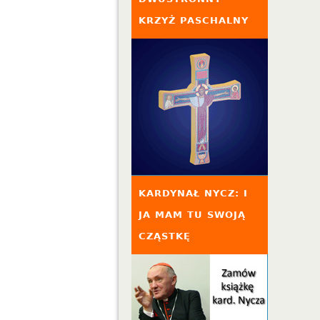
KRZYŻ PASCHALNY
KARDYNAŁ NYCZ: I
JA MAM TU SWOJĄ
CZĄSTKĘ