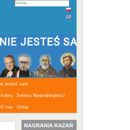
STEŚ SAM
ie jesteś sam
chalny
Świeca Niepodległości
O nas
Sklep