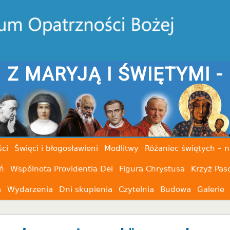
JĄ I ŚWIĘTYMI - NIE JE
ci
Święci i błogosławieni
Modlitwy
Różaniec świętych – n
ń
Wspólnota Providentia Dei
Figura Chrystusa
Krzyż Pas
a
Wydarzenia
Dni skupienia
Czytelnia
Budowa
Galerie