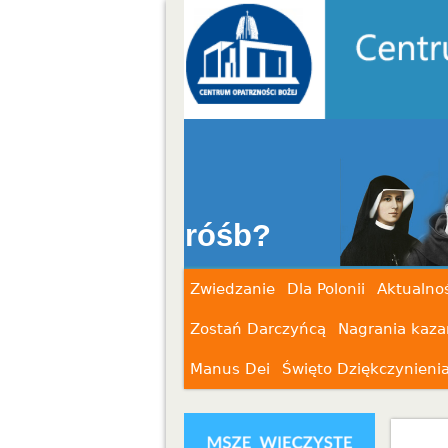
Z MARY
h próśb?
Zwiedzanie
Dla Polonii
Aktualnoś
Zostań Darczyńcą
Nagrania kaza
Manus Dei
Święto Dziękczynieni