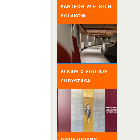
PANTEON WIELKICH
POLAKÓW
ALBUM O FIGURZE
CHRYSTUSA
DWUSTRONNY