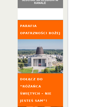
PARAFIA
OPATRZNOŚCI BOŻEJ
DOŁĄCZ DO
“RÓŻAŃCA
ŚWIĘTYCH – NIE
JESTEŚ SAM”!