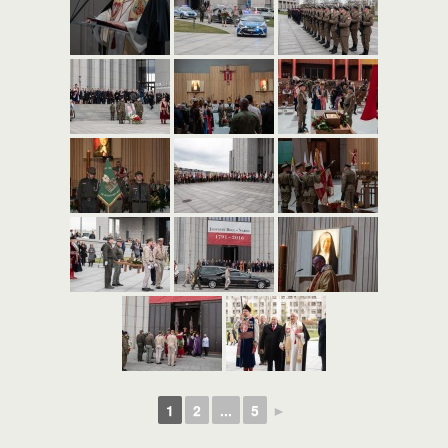
1
2
...
5
►