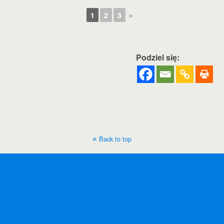
1
2
3
►
Podziel się:
Back to top