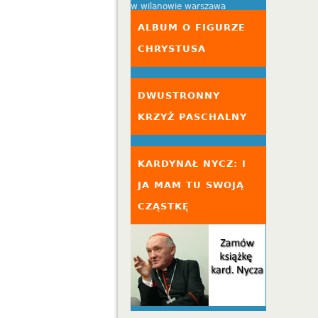
ALBUM O FIGURZE
CHRYSTUSA
DWUSTRONNY
KRZYŻ PASCHALNY
KARDYNAŁ NYCZ: I
JA MAM TU SWOJĄ
CZĄSTKĘ