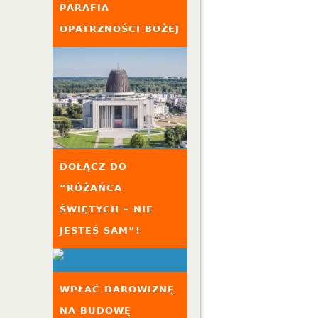
PARAFIA
OPATRZNOŚCI BOŻEJ
DOŁĄCZ DO
“RÓŻAŃCA
ŚWIĘTYCH – NIE
JESTEŚ SAM”!
WPŁAĆ DAROWIZNĘ
NA BUDOWĘ