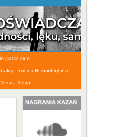
ie jesteś sam
chalny
Świeca Niepodległości
O nas
Sklep