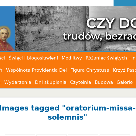
ci
Święci i błogosławieni
Modlitwy
Różaniec świętych – n
ń
Wspólnota Providentia Dei
Figura Chrystusa
Krzyż Pas
a
Wydarzenia
Dni skupienia
Czytelnia
Budowa
Galerie
Images tagged "oratorium-missa-
solemnis"