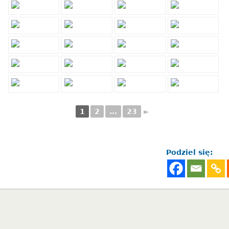
1
2
...
23
►
Podziel się: