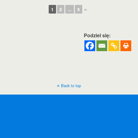
1
2
...
5
►
Podziel się:
Back to top