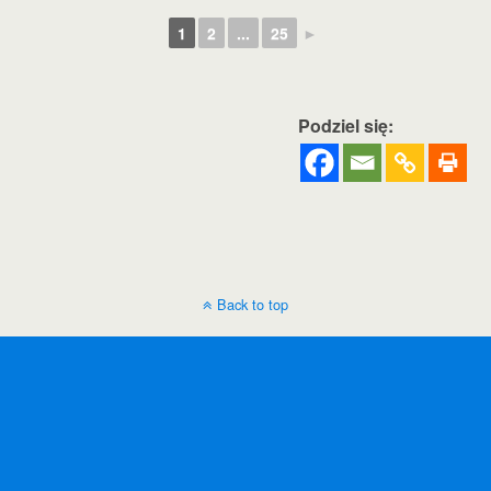
1
2
...
25
►
Podziel się:
Back to top