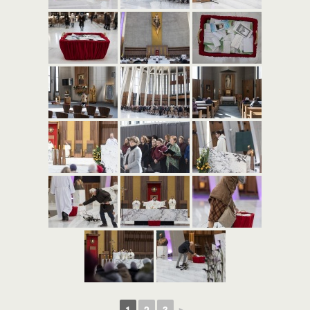
1
2
3
►