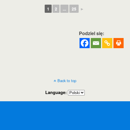
1
2
...
25
►
Podziel się:
Back to top
Language: