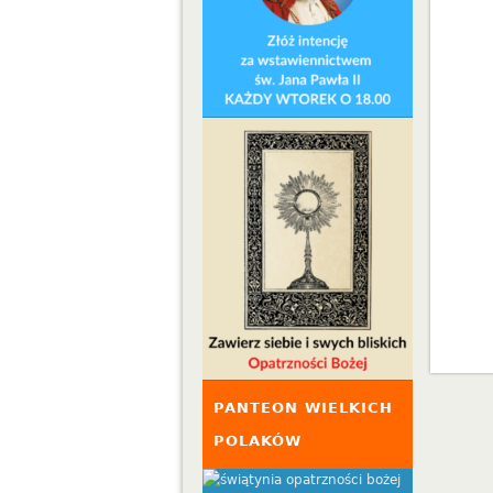
PANTEON WIELKICH
POLAKÓW