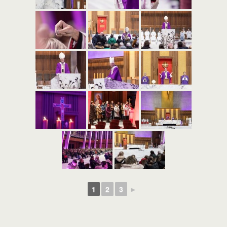
1
2
3
►