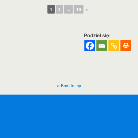
1
2
...
10
►
Podziel się:
Back to top