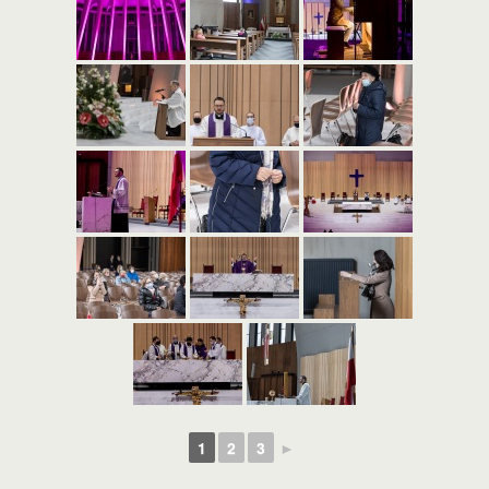
1
2
3
►