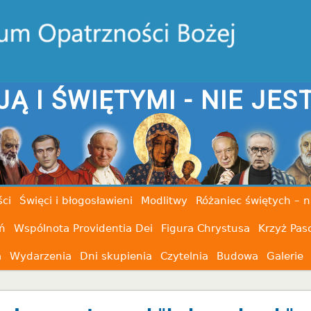
JESTEŚ SAM
ci
Święci i błogosławieni
Modlitwy
Różaniec świętych – n
ń
Wspólnota Providentia Dei
Figura Chrystusa
Krzyż Pas
a
Wydarzenia
Dni skupienia
Czytelnia
Budowa
Galerie