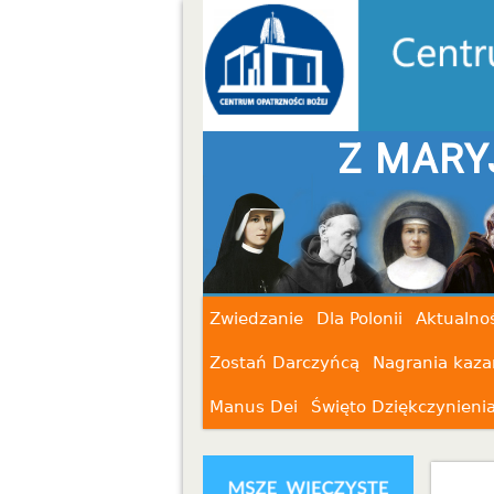
RYJĄ I ŚWIĘTYMI - NIE 
Zwiedzanie
Dla Polonii
Aktualnoś
Zostań Darczyńcą
Nagrania kaza
Manus Dei
Święto Dziękczynieni