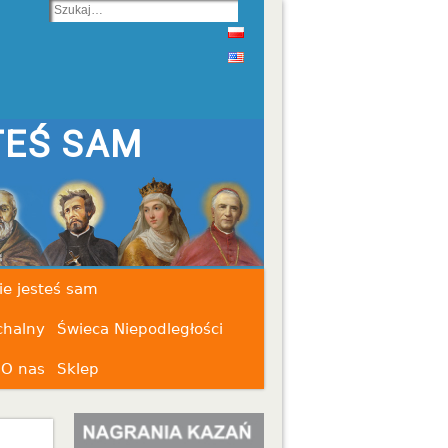
ie jesteś sam
chalny
Świeca Niepodległości
O nas
Sklep