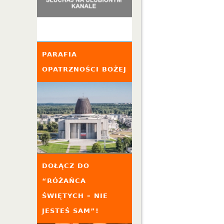
PARAFIA
OPATRZNOŚCI BOŻEJ
DOŁĄCZ DO
“RÓŻAŃCA
ŚWIĘTYCH – NIE
JESTEŚ SAM”!