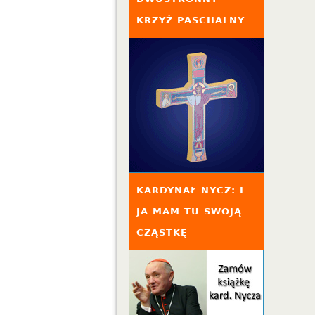
KRZYŻ PASCHALNY
KARDYNAŁ NYCZ: I
JA MAM TU SWOJĄ
CZĄSTKĘ