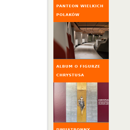
PANTEON WIELKICH
POLAKÓW
ALBUM O FIGURZE
CHRYSTUSA
DWUSTRONNY