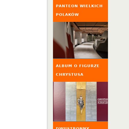
PANTEON WIELKICH
POLAKÓW
ALBUM O FIGURZE
CHRYSTUSA
DWUSTRONNY