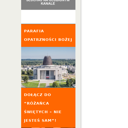
PARAFIA
OPATRZNOŚCI BOŻEJ
DOŁĄCZ DO
“RÓŻAŃCA
ŚWIĘTYCH – NIE
JESTEŚ SAM”!