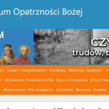
ci
Święci i błogosławieni
Modlitwy
Różaniec świętych – n
ń
Wspólnota Providentia Dei
Figura Chrystusa
Krzyż Pas
a
Wydarzenia
Dni skupienia
Czytelnia
Budowa
Galerie