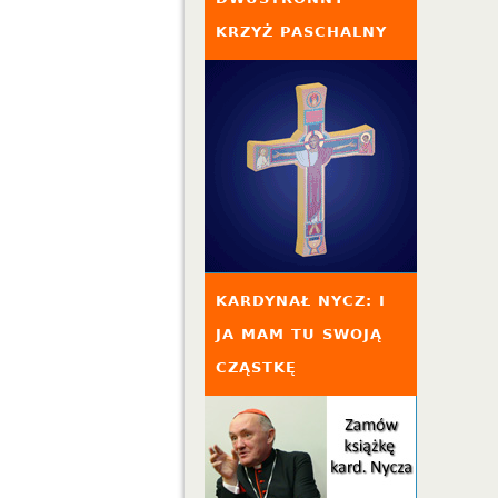
KRZYŻ PASCHALNY
KARDYNAŁ NYCZ: I
JA MAM TU SWOJĄ
CZĄSTKĘ