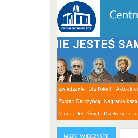
STEŚ SAM
Zwiedzanie
Dla Polonii
Aktualnoś
Zostań Darczyńcą
Nagrania kaza
Manus Dei
Święto Dziękczynieni