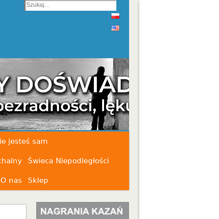
ie jesteś sam
chalny
Świeca Niepodległości
O nas
Sklep