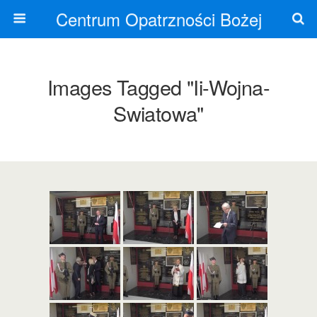
Centrum Opatrzności Bożej
Images Tagged "ii-Wojna-
Swiatowa"