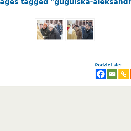
ages tagged "gugulska-aleksand
Podziel się: