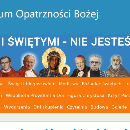
AM
ci
Święci i błogosławieni
Modlitwy
Różaniec świętych – n
ń
Wspólnota Providentia Dei
Figura Chrystusa
Krzyż Pas
a
Wydarzenia
Dni skupienia
Czytelnia
Budowa
Galerie