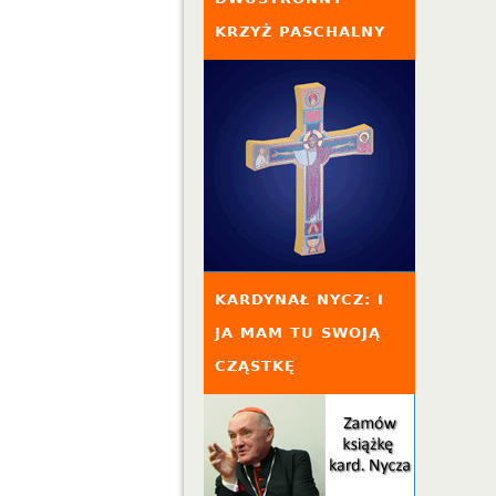
KRZYŻ PASCHALNY
KARDYNAŁ NYCZ: I
JA MAM TU SWOJĄ
CZĄSTKĘ