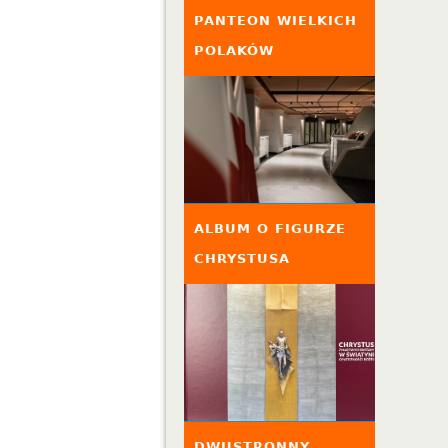
PANTEON WIELKICH
POLAKÓW
ALBUM O FIGURZE
CHRYSTUSA
DWUSTRONNY