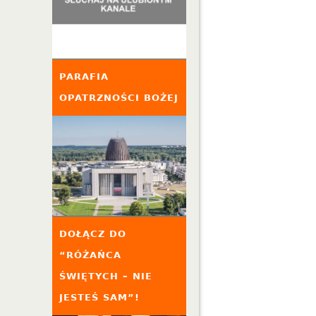
PARAFIA
OPATRZNOŚCI BOŻEJ
DOŁĄCZ DO
“RÓŻAŃCA
ŚWIĘTYCH – NIE
JESTEŚ SAM”!