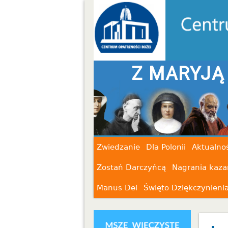
WIĘTYMI - NIE JESTEŚ S
Zwiedzanie
Dla Polonii
Aktualnoś
Zostań Darczyńcą
Nagrania kaza
Manus Dei
Święto Dziękczynieni