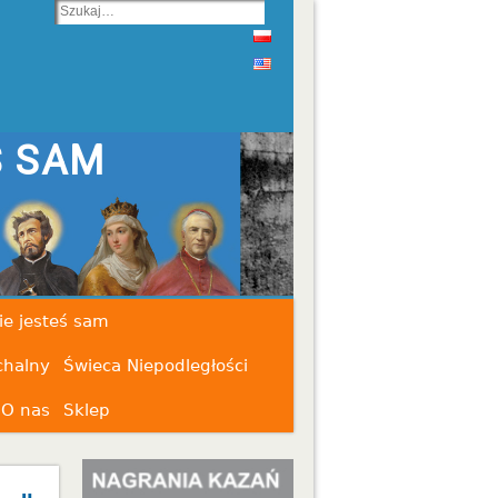
ie jesteś sam
chalny
Świeca Niepodległości
O nas
Sklep