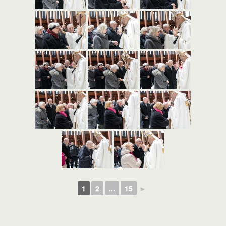
1
2
...
15
►