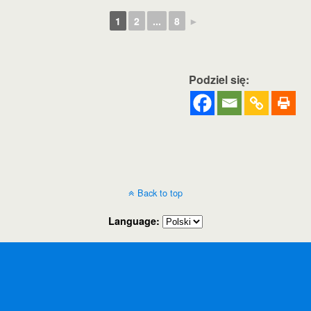
1
2
...
8
►
Podziel się:
Back to top
Language: