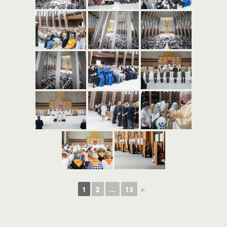
1
2
...
13
►