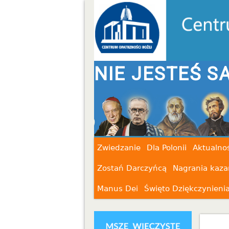
STEŚ SAM
Zwiedzanie
Dla Polonii
Aktualnoś
Zostań Darczyńcą
Nagrania kaza
Manus Dei
Święto Dziękczynieni