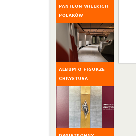
PANTEON WIELKICH
POLAKÓW
ALBUM O FIGURZE
CHRYSTUSA
DWUSTRONNY