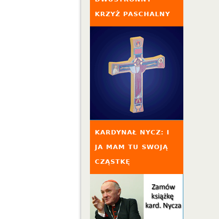
KRZYŻ PASCHALNY
KARDYNAŁ NYCZ: I
JA MAM TU SWOJĄ
CZĄSTKĘ