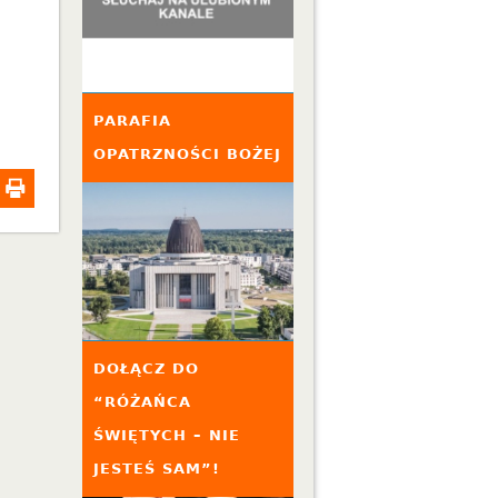
PARAFIA
OPATRZNOŚCI BOŻEJ
DOŁĄCZ DO
“RÓŻAŃCA
ŚWIĘTYCH – NIE
JESTEŚ SAM”!