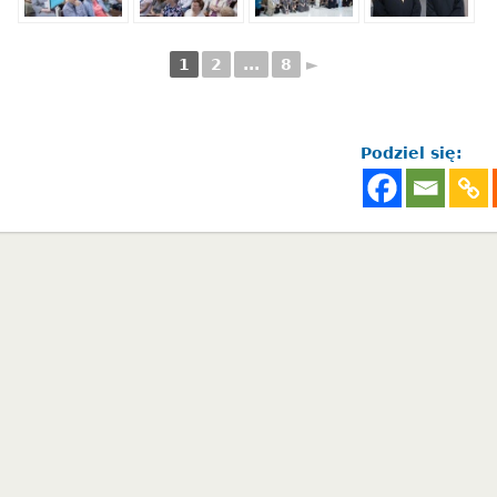
1
2
...
8
►
Podziel się: