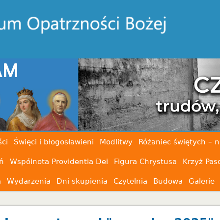
ci
Święci i błogosławieni
Modlitwy
Różaniec świętych – n
ń
Wspólnota Providentia Dei
Figura Chrystusa
Krzyż Pas
a
Wydarzenia
Dni skupienia
Czytelnia
Budowa
Galerie