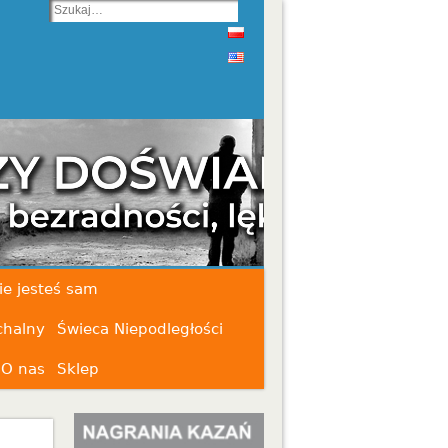
ie jesteś sam
chalny
Świeca Niepodległości
O nas
Sklep